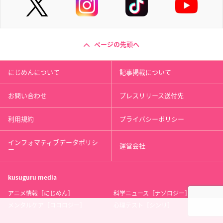
ページの先頭へ
にじめんについて
記事掲載について
お問い合わせ
プレスリリース送付先
利用規約
プライバシーポリシー
インフォマティブデータポリシ
運営会社
ー
kusuguru
media
アニメ情報［にじめん］
科学ニュース［ナゾロジー］
メンタルケア［ココロジー］
心理テスト［シンリ］