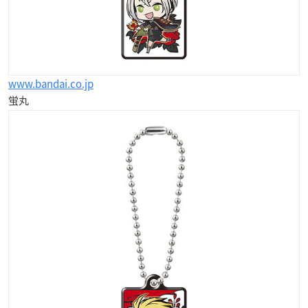
www.bandai.co.jp
蛍丸