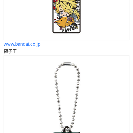
www.bandai.co.jp
獅子王