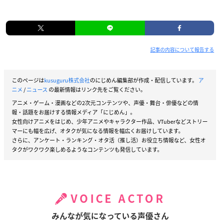
記事の内容について報告する
このページは
kusuguru株式会社
のにじめん編集部が作成・配信しています。
ア
ニメ
/
ニュース
の最新情報はリンク先をご覧ください。
アニメ・ゲーム・漫画などの2次元コンテンツや、声優・舞台・俳優などの情
報・話題をお届けする情報メディア「にじめん」。
女性向けアニメをはじめ、少年アニメやキャラクター作品、VTuberなどストリー
マーにも幅を広げ、オタクが気になる情報を幅広くお届けしています。
さらに、アンケート・ランキング・オタ活（推し活）お役立ち情報など、女性オ
タクがワクワク楽しめるようなコンテンツも発信しています。
VOICE ACTOR
みんなが気になっている声優さん