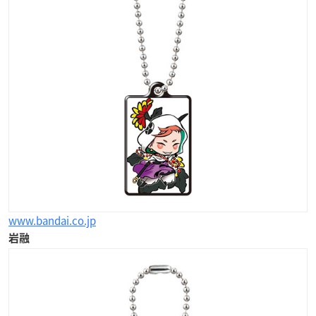
www.bandai.co.jp
岩融