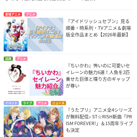
劇場アニメ
アニメ
『アイドリッシュセブン』見る
順番・時系列・TVアニメ＆劇場
版全作品まとめ【2026年最新】
話題
アニメ
『ちいかわ』怖いのに可愛いセ
イレーンの魅力6選！人魚を2匹
乗せた巨体と喋り方のギャップ
が尊い
イベント
ライブ
アニメ
ニュース
『うたプリ』アニメ全4シリーズ
が無料配信♪ ST☆RISH新曲「PR
ISM FOREVER!」＆15周年ライブ
も決定