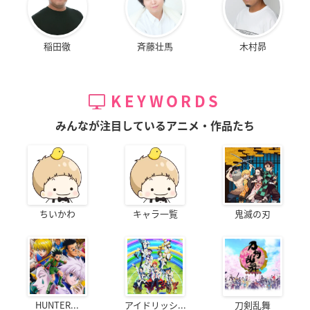
稲田徹
斉藤壮馬
木村昴
KEYWORDS
みんなが注目しているアニメ・作品たち
ちいかわ
キャラ一覧
鬼滅の刃
HUNTER...
アイドリッシ...
刀剣乱舞