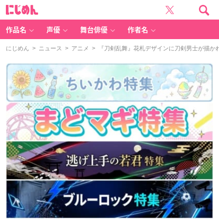
に
じ
め
ん
作品名
声優
舞台俳優
作者名
にじめん
>
ニュース
>
アニメ
> 『刀剣乱舞』花札デザインに刀剣男士が描か