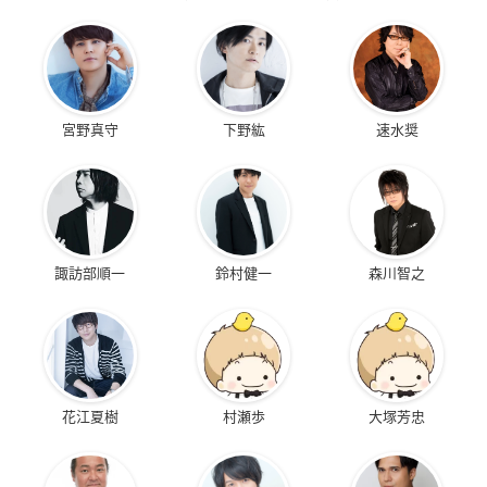
宮野真守
下野紘
速水奨
諏訪部順一
鈴村健一
森川智之
花江夏樹
村瀬歩
大塚芳忠