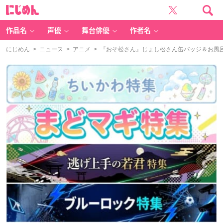
に
じ
め
ん
作品名
声優
舞台俳優
作者名
にじめん
>
ニュース
>
アニメ
> 『おそ松さん』じょし松さん缶バッジ＆お風