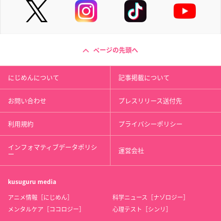
ページの先頭へ
にじめんについて
記事掲載について
お問い合わせ
プレスリリース送付先
利用規約
プライバシーポリシー
インフォマティブデータポリシ
運営会社
ー
kusuguru
media
アニメ情報［にじめん］
科学ニュース［ナゾロジー］
メンタルケア［ココロジー］
心理テスト［シンリ］