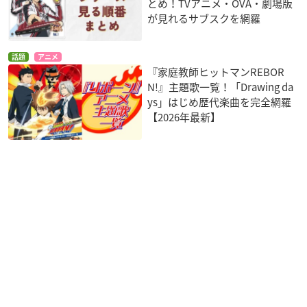
とめ！TVアニメ・OVA・劇場版
が見れるサブスクを網羅
話題
アニメ
『家庭教師ヒットマンREBOR
N!』主題歌一覧！「Drawing da
ys」はじめ歴代楽曲を完全網羅
【2026年最新】