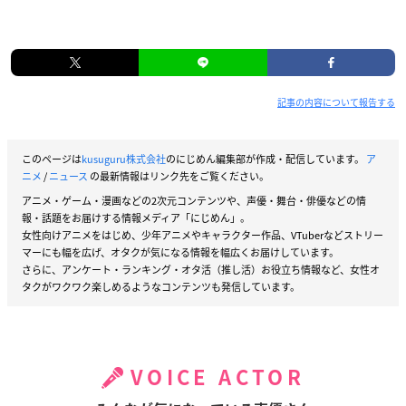
記事の内容について報告する
このページは
kusuguru株式会社
のにじめん編集部が作成・配信しています。
ア
ニメ
/
ニュース
の最新情報はリンク先をご覧ください。
アニメ・ゲーム・漫画などの2次元コンテンツや、声優・舞台・俳優などの情
報・話題をお届けする情報メディア「にじめん」。
女性向けアニメをはじめ、少年アニメやキャラクター作品、VTuberなどストリー
マーにも幅を広げ、オタクが気になる情報を幅広くお届けしています。
さらに、アンケート・ランキング・オタ活（推し活）お役立ち情報など、女性オ
タクがワクワク楽しめるようなコンテンツも発信しています。
VOICE ACTOR