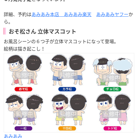
詳細、予約は
あみあみ本店
あみあみ楽天
あみあみヤフー
か
ら。
おそ松さん 立体マスコット
お風呂シーンの６つ子が立体マスコットになって登場。
絵柄は描き起こし！
あみあみ