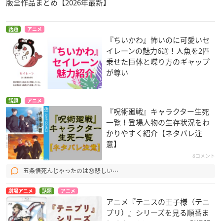
版全作品まとめ【2026年最新】
話題
アニメ
『ちいかわ』怖いのに可愛いセ
イレーンの魅力6選！人魚を2匹
乗せた巨体と喋り方のギャップ
が尊い
話題
アニメ
『呪術廻戦』キャラクター生死
一覧！登場人物の生存状況をわ
かりやすく紹介【ネタバレ注
意】
8コメント
五条悟死んじゃったのは😞悲しい⋯
劇場アニメ
話題
アニメ
アニメ『テニスの王子様（テニ
プリ）』シリーズを見る順番ま