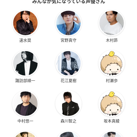
みんなが気になっている声優さん
速水奨
宮野真守
木村昴
諏訪部順一
花江夏樹
村瀬歩
中村悠一
森川智之
坂本真綾