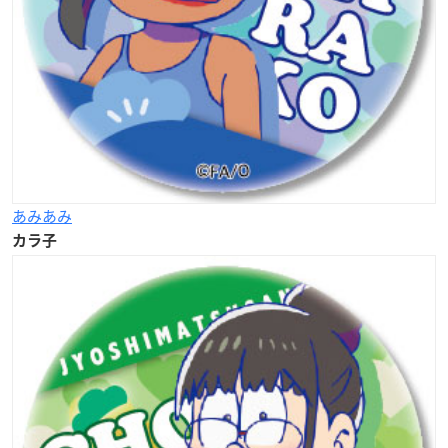
あみあみ
カラ子