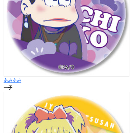
あみあみ
一子