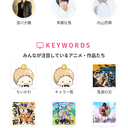
浪川大輔
斉藤壮馬
内山昂輝
KEYWORDS
みんなが注目しているアニメ・作品たち
ちいかわ
キャラ一覧
鬼滅の刃