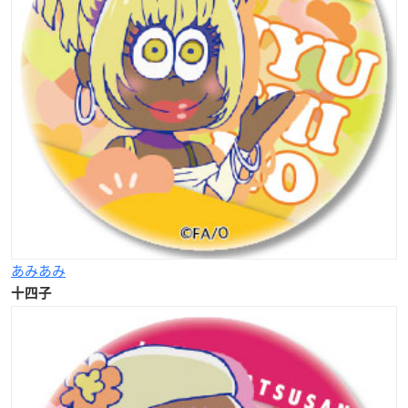
あみあみ
十四子