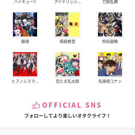
ハイキュー!!
アイドリッシ...
刀剣乱舞
銀魂
暗殺教室
呪術廻戦
ヒプノシスマ...
忍たま乱太郎
名探偵コナン
OFFICIAL SNS
フォローしてより楽しいオタクライフ！