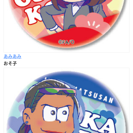
あみあみ
おそ子