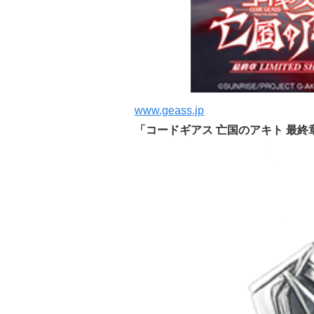
www.geass.jp
「コードギアス 亡国のアキト 最終章 -Li