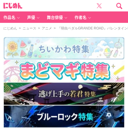
に
じ
め
ん
作品名
声優
舞台俳優
作者名
にじめん
>
ニュース
>
アニメ
> 『弱虫ペダルGRANDE ROAD』バレンタ