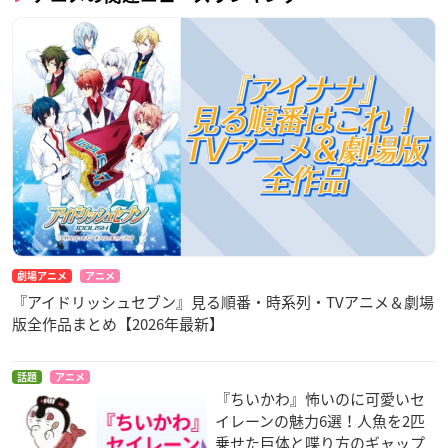
劇場アニメ
アニメ
『アイドリッシュセブン』見る順番・時系列・TVアニメ＆劇場
版全作品まとめ【2026年最新】
話題
アニメ
『ちいかわ』怖いのに可愛いセ
イレーンの魅力6選！人魚を2匹
乗せた巨体と喋り方のギャップ