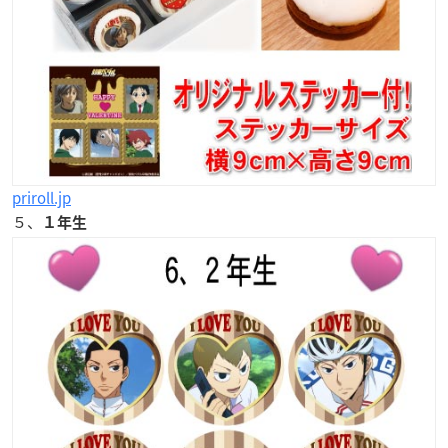
priroll.jp
５、
１年生