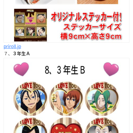
priroll.jp
７、
３年生Ａ