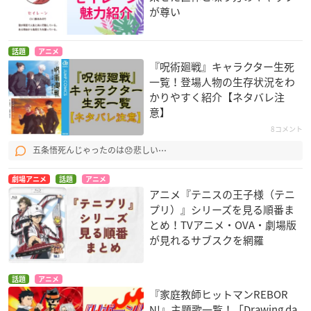
が尊い
話題
アニメ
『呪術廻戦』キャラクター生死
一覧！登場人物の生存状況をわ
かりやすく紹介【ネタバレ注
意】
8コメント
五条悟死んじゃったのは😞悲しい⋯
劇場アニメ
話題
アニメ
アニメ『テニスの王子様（テニ
プリ）』シリーズを見る順番ま
とめ！TVアニメ・OVA・劇場版
が見れるサブスクを網羅
話題
アニメ
『家庭教師ヒットマンREBOR
N!』主題歌一覧！「Drawing da