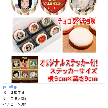
priroll.jp
８、
３年生Ｂ
チョコ味×3個
イチゴ味×3個