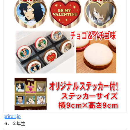
priroll.jp
６、
２年生