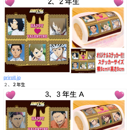
priroll.jp
２、
２年生