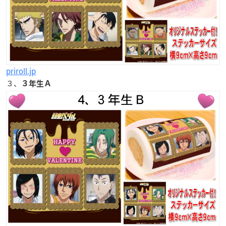
priroll.jp
３、
３年生Ａ