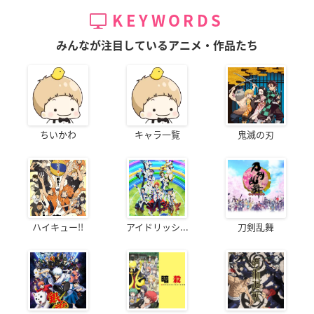
KEYWORDS
みんなが注目しているアニメ・作品たち
ちいかわ
キャラ一覧
鬼滅の刃
ハイキュー!!
アイドリッシ...
刀剣乱舞