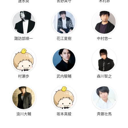
速水奨
宮野真守
木村昴
諏訪部順一
花江夏樹
中村悠一
村瀬歩
武内駿輔
森川智之
浪川大輔
坂本真綾
斉藤壮馬