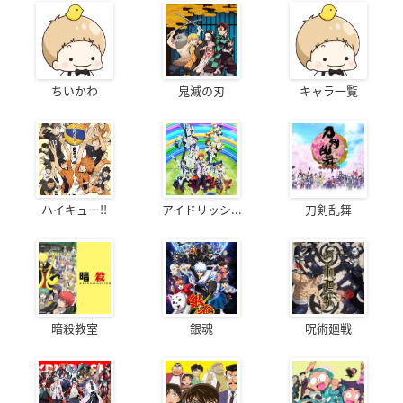
ちいかわ
鬼滅の刃
キャラ一覧
ハイキュー!!
アイドリッシ...
刀剣乱舞
暗殺教室
銀魂
呪術廻戦