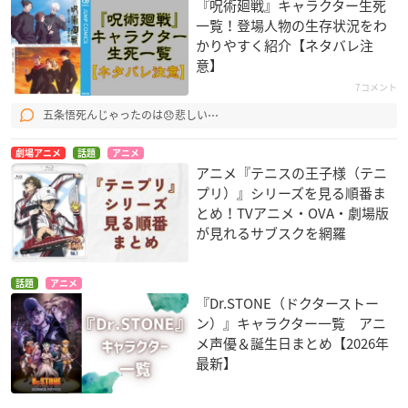
『呪術廻戦』キャラクター生死
一覧！登場人物の生存状況をわ
かりやすく紹介【ネタバレ注
意】
7コメント
五条悟死んじゃったのは😞悲しい⋯
劇場アニメ
話題
アニメ
アニメ『テニスの王子様（テニ
プリ）』シリーズを見る順番ま
とめ！TVアニメ・OVA・劇場版
が見れるサブスクを網羅
話題
アニメ
『Dr.STONE（ドクターストー
ン）』キャラクター一覧 アニ
メ声優＆誕生日まとめ【2026年
最新】