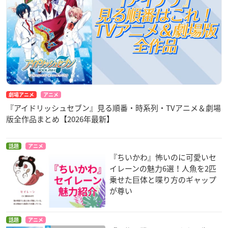
劇場アニメ
アニメ
『アイドリッシュセブン』見る順番・時系列・TVアニメ＆劇場
版全作品まとめ【2026年最新】
話題
アニメ
『ちいかわ』怖いのに可愛いセ
イレーンの魅力6選！人魚を2匹
乗せた巨体と喋り方のギャップ
が尊い
話題
アニメ