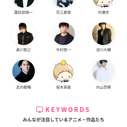
諏訪部順一
花江夏樹
村瀬歩
森川智之
中村悠一
浪川大輔
武内駿輔
坂本真綾
内山昂輝
KEYWORDS
みんなが注目しているアニメ・作品たち