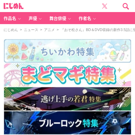
に
じ
め
ん
作品名
声優
舞台俳優
作者名
にじめん
>
ニュース
>
アニメ
> 『おそ松さん』BD＆DVD収録の新作3.5話