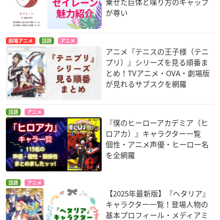
乗せた巨体と喋り方のギャップ
が尊い
劇場アニメ
話題
アニメ
アニメ『テニスの王子様（テニ
プリ）』シリーズを見る順番ま
とめ！TVアニメ・OVA・劇場版
が見れるサブスクを網羅
話題
アニメ
『僕のヒーローアカデミア（ヒ
ロアカ）』キャラクター一覧
個性・アニメ声優・ヒーロー名
を全網羅
話題
アニメ
【2025年最新版】『ヘタリア』
キャラクター一覧！登場人物の
基本プロフィール・メディアミ