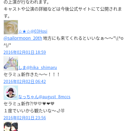
の上演が行なわれます。
キャストや公演の詳細などは今後公式サイトにて公開されま
す。
☆★☆
@03Hosi
@sailormoon_20th
地方にも来てくれるといいなぁ〜〜*\(^o
^)/*
2016年02月01日 18:59
しま
@hika_shimaru
セラミュ新作きた〜〜！！！
2016年02月02日 06:42
なっちゃん
@august_8mccs
セラミュ新作?!💚💛💗❤💙
１度でいいから観たいな～🌙🐰
2016年02月01日 23:56