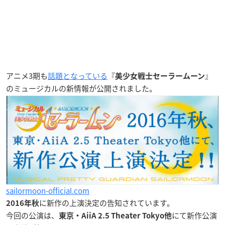
アニメ3期も
話題となっている
『
』
美少女戦士セーラームーン
のミュージカルの新情報が公開されました。
sailormoon-official.com
に新作の上演決定
の告知されています。
2016年秋
今回の公演は、
にて新作公演
東京・AiiA 2.5 Theater Tokyo他