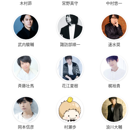
木村昴
宮野真守
中村悠一
武内駿輔
諏訪部順一
速水奨
斉藤壮馬
花江夏樹
梶裕貴
岡本信彦
村瀬歩
浪川大輔