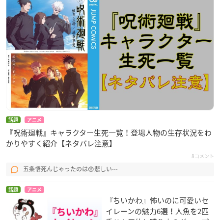
話題
アニメ
『呪術廻戦』キャラクター生死一覧！登場人物の生存状況をわ
かりやすく紹介【ネタバレ注意】
8コメント
五条悟死んじゃったのは😞悲しい⋯
話題
アニメ
『ちいかわ』怖いのに可愛いセ
イレーンの魅力6選！人魚を2匹