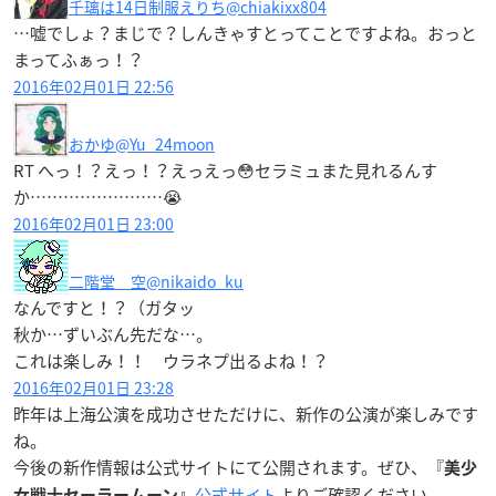
千璃は14日制服えりち
@chiakixx804
…嘘でしょ？まじで？しんきゃすとってことですよね。おっと
まってふぁっ！？
2016年02月01日 22:56
おかゆ
@Yu_24moon
RT へっ！？えっ！？えっえっ😳セラミュまた見れるんす
か……………………😭
2016年02月01日 23:00
二階堂 空
@nikaido_ku
なんですと！？（ガタッ
秋か…ずいぶん先だな…。
これは楽しみ！！ ウラネプ出るよね！？
2016年02月01日 23:28
昨年は上海公演を成功させただけに、新作の公演が楽しみです
ね。
今後の新作情報は公式サイトにて公開されます。ぜひ、『
美少
公式サイト
よりご確認ください。
女戦士セーラームーン』