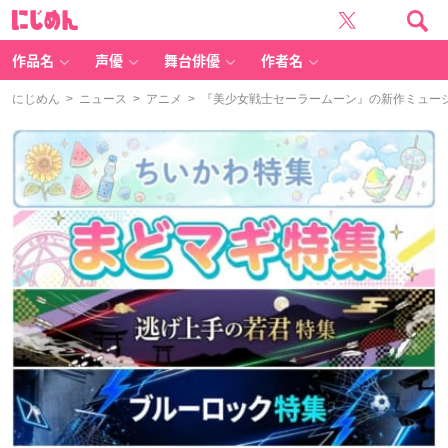
に
じ
め
ん
作品名
声優
舞台俳優
作者名
にじめん
>
ニュース
>
アニメ
> 『美少女戦士セーラームーン』の新作ミュー