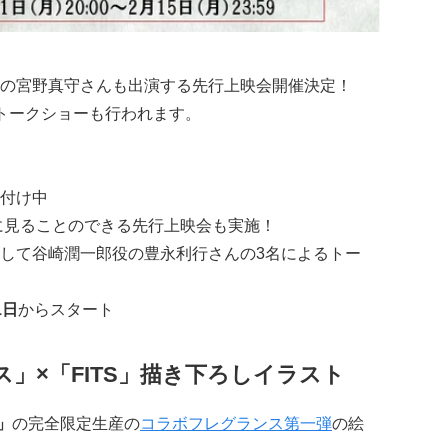
の
宮野真守さん
も出演する先行上映会開催決定！
トークショーも行われます。
付け中
に見ることのできる先行上映会も実施！
して谷崎潤一郎役の
豊永利行さん
の3名によるトー
1日
からスタート
」×「FITS」描き下ろしイラスト
」
の完全限定生産の
コラボフレグランス第一弾
の絵