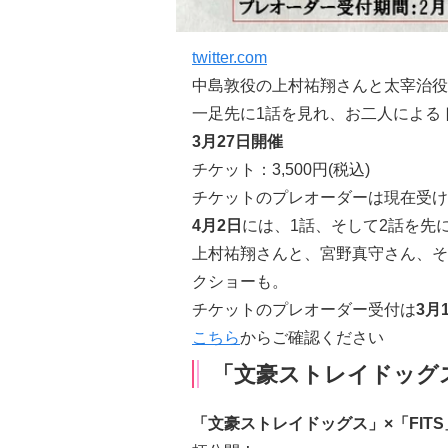
twitter.com
中島敦役の
上村祐翔さん
と太宰治役
一足先に1話を見れ、お二人による
3月27日開催
チケット：3,500円(税込)
チケットのプレオーダーは現在受け
4月2日
には、1話、そして2話を先
上村祐翔さん
と、
宮野真守さん
、そ
クショーも。
チケットのプレオーダー受付は
3月
こちら
からご確認ください
「文豪ストレイドッグス
「文豪ストレイドッグス」×「FITS