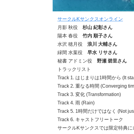
サークルKサンクスオンライン
月影 秋役
杉山 紀彰さん
陽本 春役
竹内 順子さん
水沢 穂月役
浪川 大輔さん
緑間 水葉役
早水 リサさん
秘書 アドミン役
野瀬 碧里さん
トラックリスト
Track 1. はじまりは1時間から (It starts w
Track 2. 重なる時間 (Converging tim
Track 3. 変化 (Transformation)
Track 4. 雨 (Rain)
Track 5. 1時間だけではなく (Not just f
Track 6. キャストフリートーク
サークルKサンクスでは限定特典に