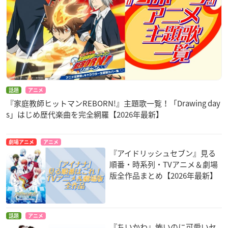
話題
アニメ
『家庭教師ヒットマンREBORN!』主題歌一覧！「Drawing day
s」はじめ歴代楽曲を完全網羅【2026年最新】
劇場アニメ
アニメ
『アイドリッシュセブン』見る
順番・時系列・TVアニメ＆劇場
版全作品まとめ【2026年最新】
話題
アニメ
『ちいかわ』怖いのに可愛いセ