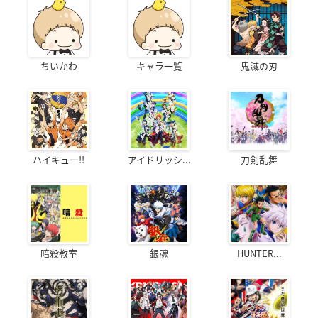
ちいかわ
キャラ一覧
鬼滅の刃
ハイキュー!!
アイドリッシ...
刀剣乱舞
暗殺教室
銀魂
HUNTER...