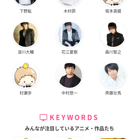
下野紘
木村昴
坂本真綾
浪川大輔
花江夏樹
森川智之
村瀬歩
中村悠一
斉藤壮馬
KEYWORDS
みんなが注目しているアニメ・作品たち