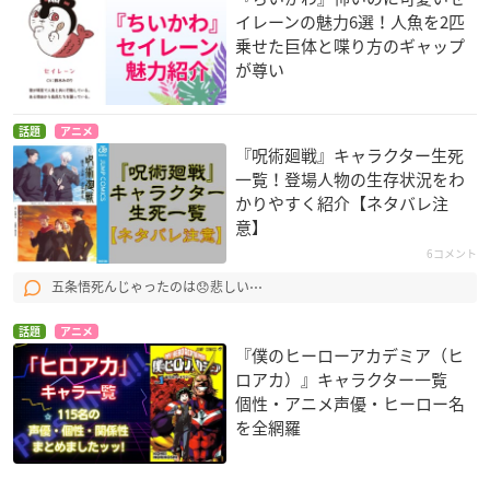
イレーンの魅力6選！人魚を2匹
乗せた巨体と喋り方のギャップ
が尊い
話題
アニメ
『呪術廻戦』キャラクター生死
一覧！登場人物の生存状況をわ
かりやすく紹介【ネタバレ注
意】
6コメント
五条悟死んじゃったのは😞悲しい⋯
話題
アニメ
『僕のヒーローアカデミア（ヒ
ロアカ）』キャラクター一覧
個性・アニメ声優・ヒーロー名
を全網羅