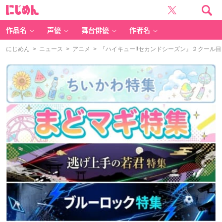
に
じ
め
ん
作品名
声優
舞台俳優
作者名
にじめん
>
ニュース
>
アニメ
> 『ハイキュー!!セカンドシーズン』２クール