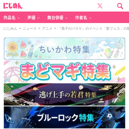
に
じ
め
ん
作品名
声優
舞台俳優
作者名
にじめん
>
ニュース
>
アニメ
> 『黒子のバスケ』のイベント「影フェス」の