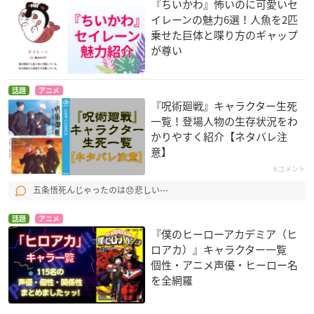
『ちいかわ』怖いのに可愛いセ
イレーンの魅力6選！人魚を2匹
乗せた巨体と喋り方のギャップ
が尊い
話題
アニメ
『呪術廻戦』キャラクター生死
一覧！登場人物の生存状況をわ
かりやすく紹介【ネタバレ注
意】
6コメント
五条悟死んじゃったのは😞悲しい⋯
話題
アニメ
『僕のヒーローアカデミア（ヒ
ロアカ）』キャラクター一覧
個性・アニメ声優・ヒーロー名
を全網羅