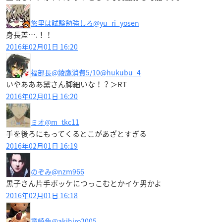
悠里は試験勉強しろ
@yu_ri_yosen
身長差….！！
2016年02月01日 16:20
福部長@綾鷹消費5/10
@hukubu_4
いやあああ黛さん脚細いな！？＞RT
2016年02月01日 16:20
ミオ
@m_tkc11
手を後ろにもってくるとこがあざとすぎる
2016年02月01日 16:19
のぞみ
@nzm966
黒子さん片手ポッケにつっこむとかイケ男かよ
2016年02月01日 16:18
童崎魚
@akihiro2005