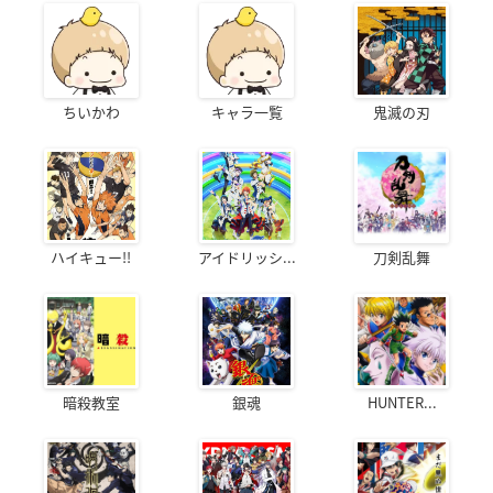
ちいかわ
キャラ一覧
鬼滅の刃
ハイキュー!!
アイドリッシ...
刀剣乱舞
暗殺教室
銀魂
HUNTER...