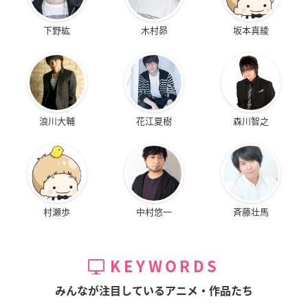
下野紘
木村昴
坂本真綾
浪川大輔
花江夏樹
森川智之
村瀬歩
中村悠一
斉藤壮馬
KEYWORDS
みんなが注目しているアニメ・作品たち