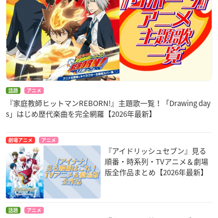
話題
アニメ
『家庭教師ヒットマンREBORN!』主題歌一覧！「Drawing day
s」はじめ歴代楽曲を完全網羅【2026年最新】
劇場アニメ
アニメ
『アイドリッシュセブン』見る
順番・時系列・TVアニメ＆劇場
版全作品まとめ【2026年最新】
話題
アニメ