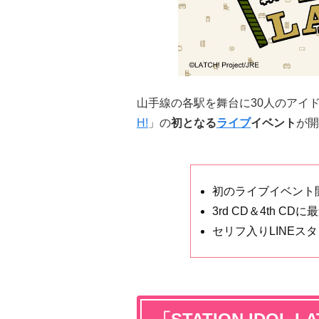
山手線の各駅を舞台に30人のアイ
H!
」の
初となる
ライブ
イベント
が開
初のライブイベント
3rd CD＆4th CD
セリフ入りLINEス