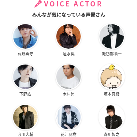
VOICE ACTOR
みんなが気になっている声優さん
宮野真守
速水奨
諏訪部順一
下野紘
木村昴
坂本真綾
浪川大輔
花江夏樹
森川智之