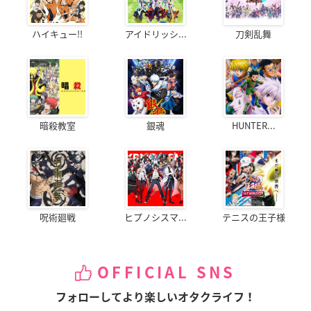
ハイキュー!!
アイドリッシ...
刀剣乱舞
暗殺教室
銀魂
HUNTER...
呪術廻戦
ヒプノシスマ...
テニスの王子様
OFFICIAL SNS
フォローしてより楽しいオタクライフ！