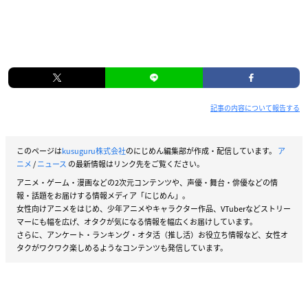
記事の内容について報告する
このページは
kusuguru株式会社
のにじめん編集部が作成・配信しています。
ア
ニメ
/
ニュース
の最新情報はリンク先をご覧ください。
アニメ・ゲーム・漫画などの2次元コンテンツや、声優・舞台・俳優などの情
報・話題をお届けする情報メディア「にじめん」。
女性向けアニメをはじめ、少年アニメやキャラクター作品、VTuberなどストリー
マーにも幅を広げ、オタクが気になる情報を幅広くお届けしています。
さらに、アンケート・ランキング・オタ活（推し活）お役立ち情報など、女性オ
タクがワクワク楽しめるようなコンテンツも発信しています。