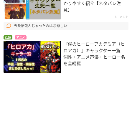
かりやすく紹介【ネタバレ注
意】
6コメント
五条悟死んじゃったのは😞悲しい⋯
話題
アニメ
『僕のヒーローアカデミア（ヒ
ロアカ）』キャラクター一覧
個性・アニメ声優・ヒーロー名
を全網羅