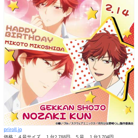
priroll.jp
価格：４号サイズ １台2,788円、５号 １台3,704円