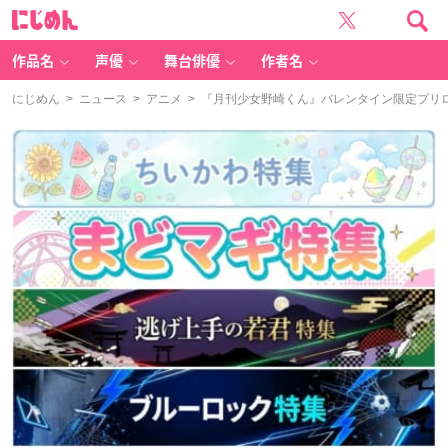
に
じ
め
ん
作品名
声優
舞台俳優
作者名
にじめん
>
ニュース
>
アニメ
> 『月刊少女野崎くん』バレンタイン限定プリ