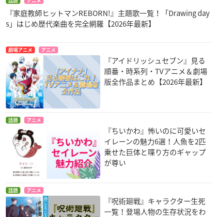
話題
アニメ
『家庭教師ヒットマンREBORN!』主題歌一覧！「Drawing day
s」はじめ歴代楽曲を完全網羅【2026年最新】
劇場アニメ
アニメ
『アイドリッシュセブン』見る
順番・時系列・TVアニメ＆劇場
版全作品まとめ【2026年最新】
話題
アニメ
『ちいかわ』怖いのに可愛いセ
イレーンの魅力6選！人魚を2匹
乗せた巨体と喋り方のギャップ
が尊い
話題
アニメ
『呪術廻戦』キャラクター生死
一覧！登場人物の生存状況をわ