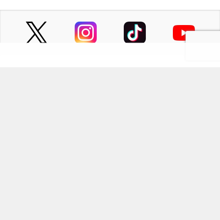
ページの先頭へ
にじめんについて
記事掲載について
お問い合わせ
プレスリリース送付先
利用規約
プライバシーポリシー
インフォマティブデータポリシ
運営会社
ー
kusuguru
media
アニメ情報［にじめん］
科学ニュース［ナゾロジー］