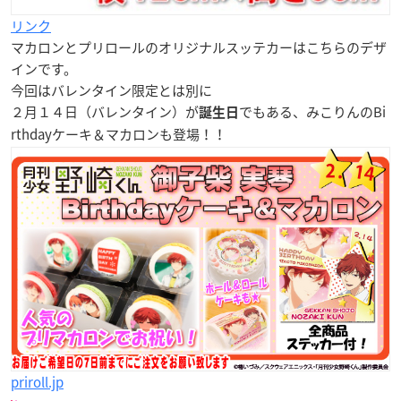
リンク
マカロンとプリロールの
オリジナルスッテカー
はこちらのデザ
インです。
今回はバレンタイン限定とは別に
２月１４日（バレンタイン）
が
でもある、みこりんのBi
誕生日
rthdayケーキ＆マカロンも登場！！
priroll.jp