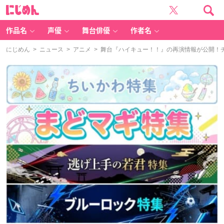
に
じ
め
ん
作品名
声優
舞台俳優
作者名
にじめん
>
ニュース
>
アニメ
> 舞台『ハイキュー！！』の再演情報が公開！