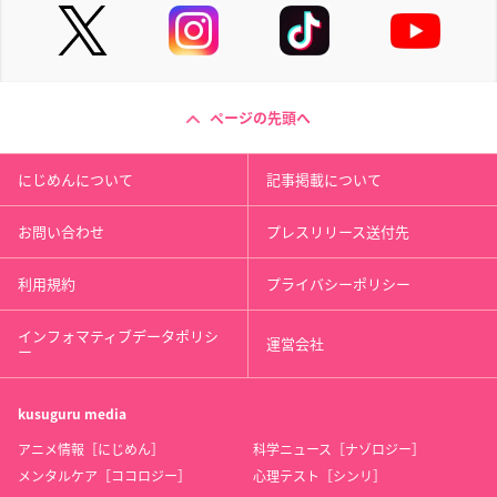
ページの先頭へ
にじめんについて
記事掲載について
お問い合わせ
プレスリリース送付先
利用規約
プライバシーポリシー
インフォマティブデータポリシ
運営会社
ー
kusuguru
media
アニメ情報［にじめん］
科学ニュース［ナゾロジー］
メンタルケア［ココロジー］
心理テスト［シンリ］