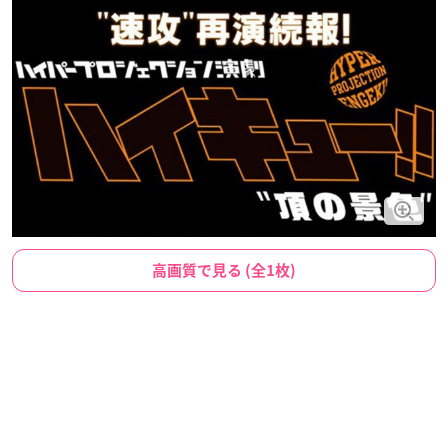
高画質で見る (全1枚)