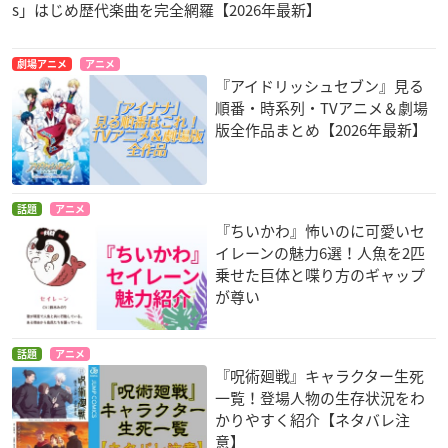
s」はじめ歴代楽曲を完全網羅【2026年最新】
劇場アニメ
アニメ
『アイドリッシュセブン』見る
順番・時系列・TVアニメ＆劇場
版全作品まとめ【2026年最新】
話題
アニメ
『ちいかわ』怖いのに可愛いセ
イレーンの魅力6選！人魚を2匹
乗せた巨体と喋り方のギャップ
が尊い
話題
アニメ
『呪術廻戦』キャラクター生死
一覧！登場人物の生存状況をわ
かりやすく紹介【ネタバレ注
意】