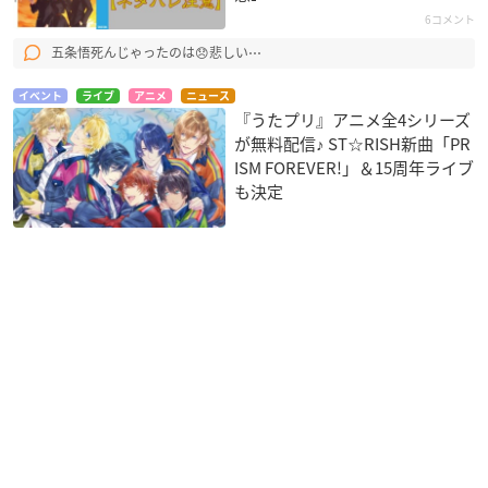
6コメント
五条悟死んじゃったのは😞悲しい⋯
イベント
ライブ
アニメ
ニュース
『うたプリ』アニメ全4シリーズ
が無料配信♪ ST☆RISH新曲「PR
ISM FOREVER!」＆15周年ライブ
も決定