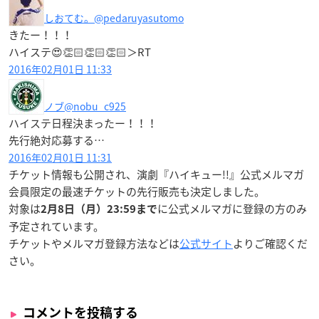
しおてむ。
@pedaruyasutomo
きたー！！！
ハイステ😍👏🏻👏🏻👏🏻＞RT
2016年02月01日 11:33
ノブ
@nobu_c925
ハイステ日程決まったー！！！
先行絶対応募する…
2016年02月01日 11:31
チケット情報も公開され、
演劇『ハイキュー!!』公式メルマガ
会員限定
の最速チケットの先行販売も決定しました。
対象は
に公式メルマガに登録の方のみ
2月8日（月）23:59まで
予定されています。
チケットやメルマガ登録方法などは
公式サイト
よりご確認くだ
さい。
コメントを投稿する