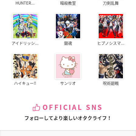
HUNTER...
暗殺教室
刀剣乱舞
アイドリッシ...
銀魂
ヒプノシスマ...
ハイキュー!!
サンリオ
呪術廻戦
OFFICIAL SNS
フォローしてより楽しいオタクライフ！