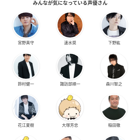
みんなが気になっている声優さん
宮野真守
速水奨
下野紘
鈴村健一
諏訪部順一
森川智之
花江夏樹
大塚芳忠
稲田徹