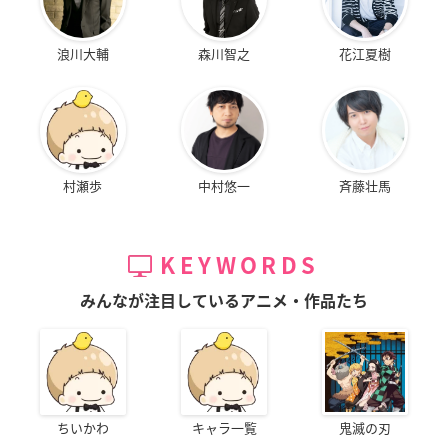
浪川大輔
森川智之
花江夏樹
村瀬歩
中村悠一
斉藤壮馬
KEYWORDS
みんなが注目しているアニメ・作品たち
ちいかわ
キャラ一覧
鬼滅の刃