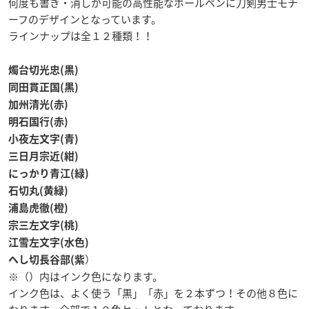
何度も書き・消しが可能の高性能なボールペンに刀剣男士モチ
ーフのデザインとなっています。
ラインナップは全１２種類！！
燭台切光忠(黒)
同田貫正国(黒)
加州清光(赤)
明石国行(赤)
小夜左文字(青)
三日月宗近(紺)
にっかり青江(緑)
石切丸(黄緑)
浦島虎徹(橙)
宗三左文字(桃)
江雪左文字(水色)
）
へし切長谷部(紫
※（）内はインク色になります。
インク色は、よく使う「黒」「赤」を２本ずつ！その他８色に