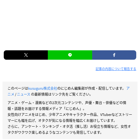
記事の内容について報告する
このページは
kusuguru株式会社
のにじめん編集部が作成・配信しています。
ア
ニメ
/
ニュース
の最新情報はリンク先をご覧ください。
アニメ・ゲーム・漫画などの2次元コンテンツや、声優・舞台・俳優などの情
報・話題をお届けする情報メディア「にじめん」。
女性向けアニメをはじめ、少年アニメやキャラクター作品、VTuberなどストリー
マーにも幅を広げ、オタクが気になる情報を幅広くお届けしています。
さらに、アンケート・ランキング・オタ活（推し活）お役立ち情報など、女性オ
タクがワクワク楽しめるようなコンテンツも発信しています。