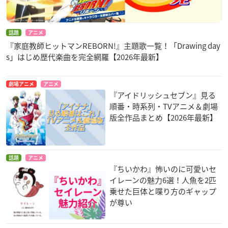
話題
アニメ
『家庭教師ヒットマンREBORN!』主題歌一覧！「Drawing day
s」はじめ歴代楽曲を完全網羅【2026年最新】
劇場アニメ
アニメ
『アイドリッシュセブン』見る
順番・時系列・TVアニメ＆劇場
版全作品まとめ【2026年最新】
話題
アニメ
『ちいかわ』怖いのに可愛いセ
イレーンの魅力6選！人魚を2匹
乗せた巨体と喋り方のギャップ
が尊い