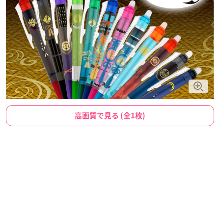
高画質で見る (全1枚)