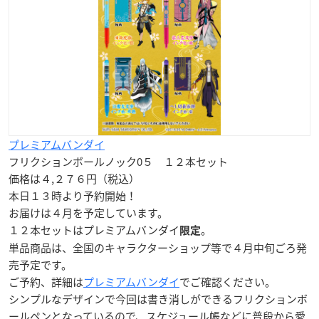
プレミアムバンダイ
フリクションボールノック0５ １２本セット
価格は４,２７６円（税込）
本日１３時より予約開始！
お届けは
４月
を予定しています。
１２本セットはプレミアムバンダイ
。
限定
単品商品は、全国のキャラクターショップ等で４月中旬ごろ発
売予定です。
ご予約、詳細は
プレミアムバンダイ
でご確認ください。
シンプルなデザインで今回は書き消しができるフリクションボ
ールペンとなっているので、スケジュール帳などに普段から愛