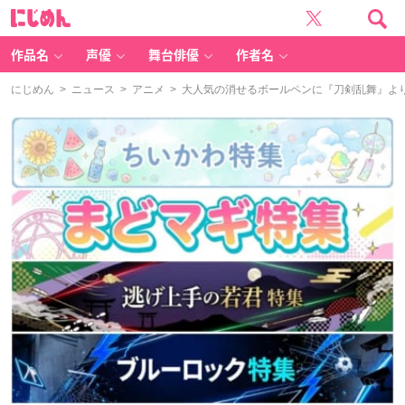
に
じ
め
ん
作品名
声優
舞台俳優
作者名
にじめん
>
ニュース
>
アニメ
> 大人気の消せるボールペンに『刀剣乱舞』よ