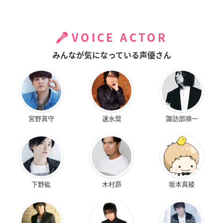
VOICE ACTOR
みんなが気になっている声優さん
宮野真守
速水奨
諏訪部順一
下野紘
木村昴
坂本真綾