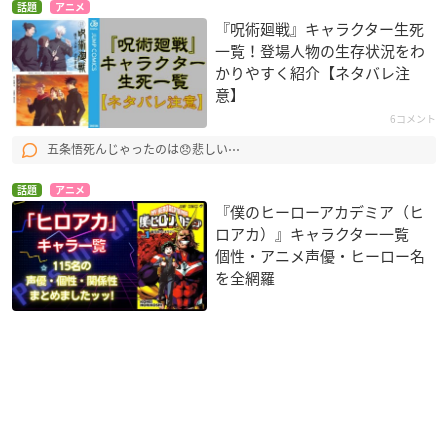
話題
アニメ
『呪術廻戦』キャラクター生死
一覧！登場人物の生存状況をわ
かりやすく紹介【ネタバレ注
意】
6コメント
五条悟死んじゃったのは😞悲しい⋯
話題
アニメ
『僕のヒーローアカデミア（ヒ
ロアカ）』キャラクター一覧
個性・アニメ声優・ヒーロー名
を全網羅