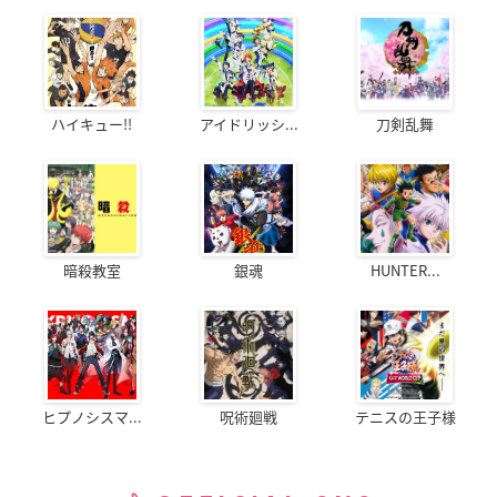
ハイキュー!!
アイドリッシ...
刀剣乱舞
暗殺教室
銀魂
HUNTER...
ヒプノシスマ...
呪術廻戦
テニスの王子様