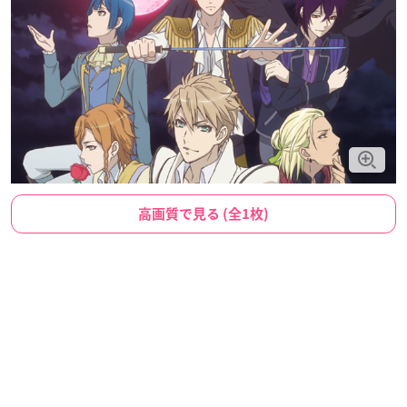
高画質で見る (全1枚)