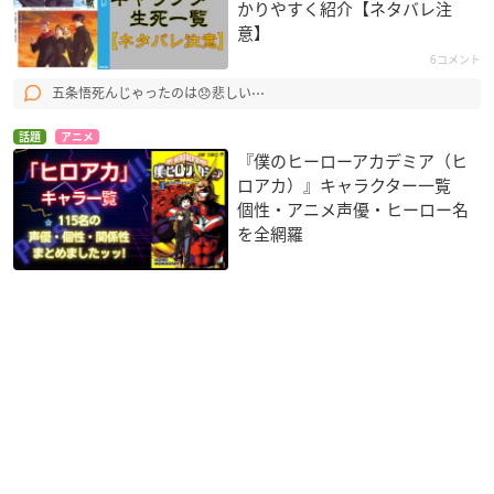
かりやすく紹介【ネタバレ注
意】
6コメント
五条悟死んじゃったのは😞悲しい⋯
話題
アニメ
『僕のヒーローアカデミア（ヒ
ロアカ）』キャラクター一覧
個性・アニメ声優・ヒーロー名
を全網羅