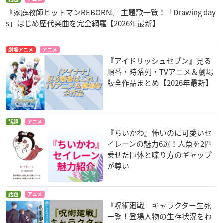
『家庭教師ヒットマンREBORN!』主題歌一覧！「Drawing day
s」はじめ歴代楽曲を完全網羅【2026年最新】
劇場アニメ
アニメ
『アイドリッシュセブン』見る
順番・時系列・TVアニメ＆劇場
版全作品まとめ【2026年最新】
話題
アニメ
『ちいかわ』怖いのに可愛いセ
イレーンの魅力6選！人魚を2匹
乗せた巨体と喋り方のギャップ
が尊い
話題
アニメ
『呪術廻戦』キャラクター生死
一覧！登場人物の生存状況をわ