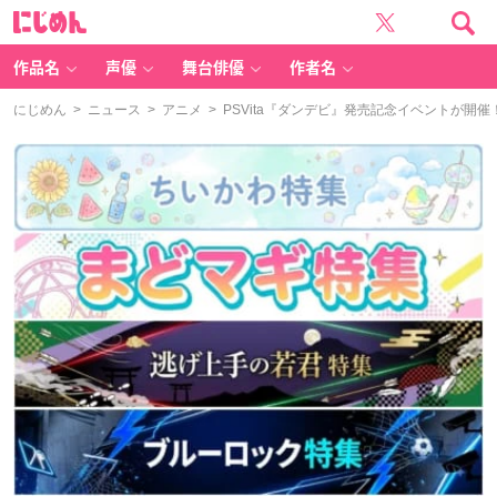
に
じ
め
ん
作品名
声優
舞台俳優
作者名
にじめん
>
ニュース
>
アニメ
> PSVita『ダンデビ』発売記念イベントが開