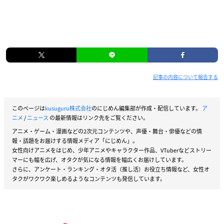
記事の内容について報告する
このページは
kusuguru株式会社
のにじめん編集部が作成・配信しています。
ア
ニメ
/
ニュース
の最新情報はリンク先をご覧ください。
アニメ・ゲーム・漫画などの2次元コンテンツや、声優・舞台・俳優などの情
報・話題をお届けする情報メディア「にじめん」。
女性向けアニメをはじめ、少年アニメやキャラクター作品、VTuberなどストリー
マーにも幅を広げ、オタクが気になる情報を幅広くお届けしています。
さらに、アンケート・ランキング・オタ活（推し活）お役立ち情報など、女性オ
タクがワクワク楽しめるようなコンテンツも発信しています。