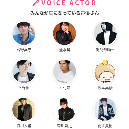
VOICE ACTOR
みんなが気になっている声優さん
宮野真守
速水奨
諏訪部順一
下野紘
木村昴
坂本真綾
浪川大輔
森川智之
花江夏樹