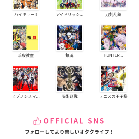
ハイキュー!!
アイドリッシ...
刀剣乱舞
暗殺教室
銀魂
HUNTER...
ヒプノシスマ...
呪術廻戦
テニスの王子様
OFFICIAL SNS
フォローしてより楽しいオタクライフ！