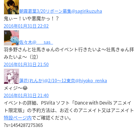
朝霧葛葉3/20リボーン募集
@sagirikuzuha
鬼ぃー！いや悪魔かっ！？
2016年01月31日 22:02
佐々木
@___sas_
羽多野さんと壮馬きゅんのイベント行きたいよ～壮馬きゅん拝
みたいよ～（泣）
2016年01月31日 21:50
蓮花(れんか)@2/10〜12東京
@hiyoko_renka
メィジ〜😂
2016年01月31日 21:40
イベントの詳細、PSVita ソフト「Dance with Devils アニメイ
ト限定版」の予約方法は、お近くのアニメイト又はアニメイト
特設ページ内
でご確認ください。
?s=1454287275365