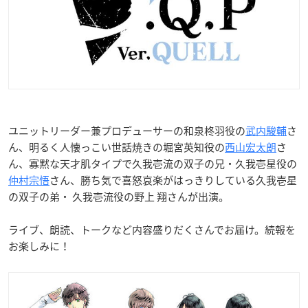
ユニットリーダー兼プロデューサーの和泉柊羽役の
武内駿輔
さ
ん、明るく人懐っこい世話焼きの堀宮英知役の
西山宏太朗
さ
ん、寡黙な天才肌タイプで久我壱流の双子の兄・久我壱星役の
仲村宗悟
さん、勝ち気で喜怒哀楽がはっきりしている久我壱星
の双子の弟・ 久我壱流役の野上 翔さんが出演。
ライブ、朗読、トークなど内容盛りだくさんでお届け。続報を
お楽しみに！