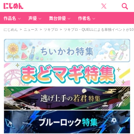
に
じ
め
ん
作品名
声優
舞台俳優
作者名
にじめん
>
ニュース
>
ツキプロ
> ツキプロ・QUELLによる単独イベント