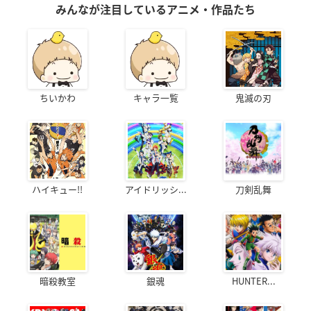
みんなが注目しているアニメ・作品たち
ちいかわ
キャラ一覧
鬼滅の刃
ハイキュー!!
アイドリッシ...
刀剣乱舞
暗殺教室
銀魂
HUNTER...