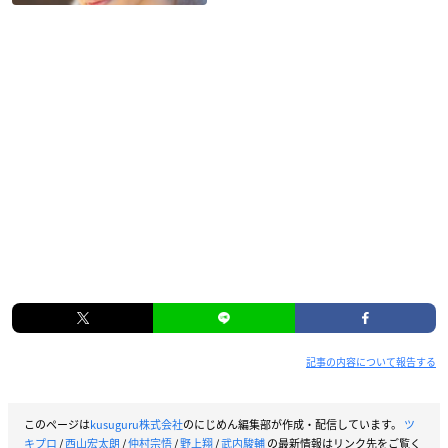
記事の内容について報告する
このページは
kusuguru株式会社
のにじめん編集部が作成・配信しています。
ツ
キプロ
/
西山宏太朗
/
仲村宗悟
/
野上翔
/
武内駿輔
の最新情報はリンク先をご覧く