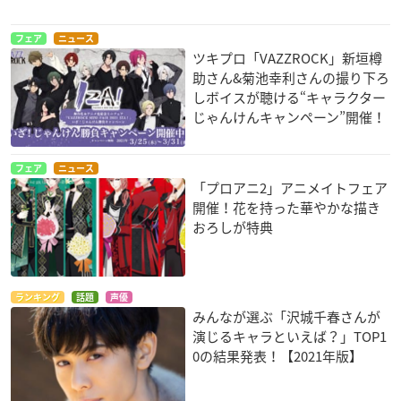
フェア
ニュース
ツキプロ「VAZZROCK」新垣樽
助さん&菊池幸利さんの撮り下ろ
しボイスが聴ける“キャラクター
じゃんけんキャンペーン”開催！
フェア
ニュース
「プロアニ2」アニメイトフェア
開催！花を持った華やかな描き
おろしが特典
ランキング
話題
声優
みんなが選ぶ「沢城千春さんが
演じるキャラといえば？」TOP1
0の結果発表！【2021年版】