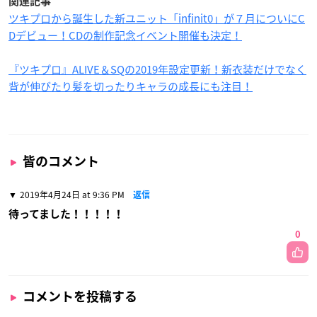
関連記事
ツキプロから誕生した新ユニット「infinit0」が７月についにC
Dデビュー！CDの制作記念イベント開催も決定！
『ツキプロ』ALIVE＆SQの2019年設定更新！新衣装だけでなく
背が伸びたり髪を切ったりキャラの成長にも注目！
皆のコメント
2019年4月24日 at 9:36 PM
返信
待ってました！！！！！
0
コメントを投稿する