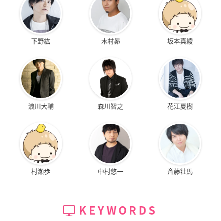
下野紘
木村昴
坂本真綾
浪川大輔
森川智之
花江夏樹
村瀬歩
中村悠一
斉藤壮馬
KEYWORDS