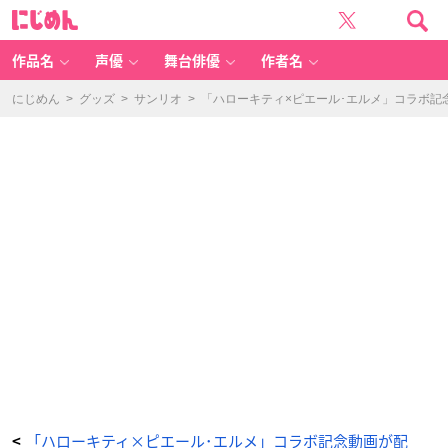
「ハ
に
ロ
じ
ー
め
キ
ん
テ
ィ
作品名
声優
舞台俳優
作者名
×
ピ
エ
ー
にじめん
>
グッズ
>
サンリオ
>
「ハローキティ×ピエール･エルメ」コラボ記
ル･
エ
ル
メ
コ
ラ
ボ
デ
ザ
イ
ン
シ
リ
ー
ズ」
ト
ー
ト
バ
ッ
グ
-
ア
ニ
メ
情
報
サ
イ
ト
に
じ
め
ん
「ハローキティ×ピエール･エルメ」コラボ記念動画が配
<