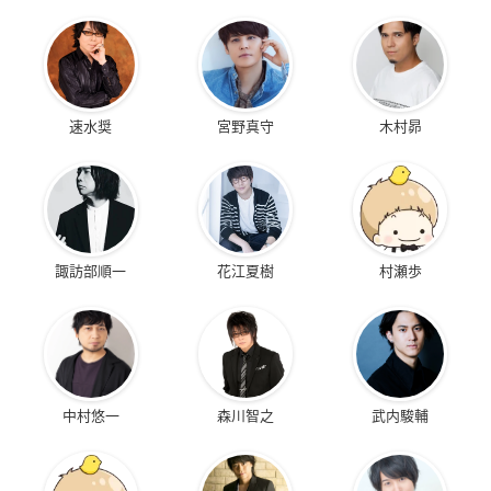
速水奨
宮野真守
木村昴
諏訪部順一
花江夏樹
村瀬歩
中村悠一
森川智之
武内駿輔