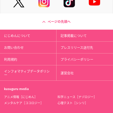
ページの先頭へ
にじめんについて
記事掲載について
お問い合わせ
プレスリリース送付先
利用規約
プライバシーポリシー
インフォマティブデータポリシ
運営会社
ー
kusuguru
media
アニメ情報［にじめん］
科学ニュース［ナゾロジー］
メンタルケア［ココロジー］
心理テスト［シンリ］