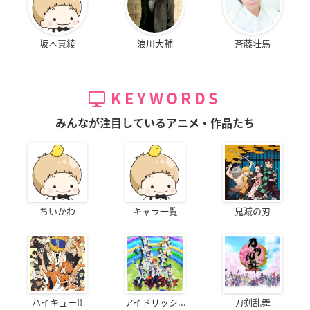
坂本真綾
浪川大輔
斉藤壮馬
KEYWORDS
みんなが注目しているアニメ・作品たち
ちいかわ
キャラ一覧
鬼滅の刃
ハイキュー!!
アイドリッシ...
刀剣乱舞