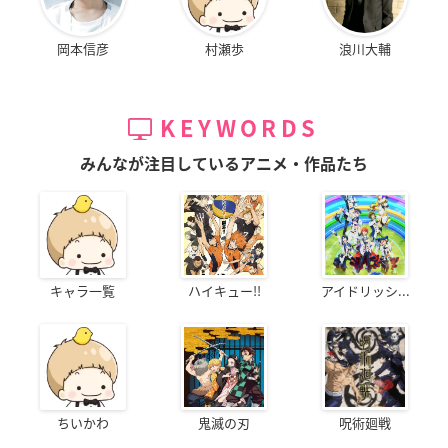
岡本信彦
村瀬歩
浪川大輔
KEYWORDS
みんなが注目しているアニメ・作品たち
キャラ一覧
ハイキュー!!
アイドリッシ...
ちいかわ
鬼滅の刃
呪術廻戦