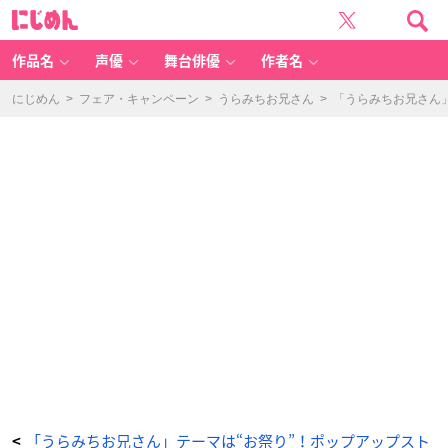
「う
に
ら
じ
み
め
ち
ん
お
兄
作品名
声優
舞台俳優
作者名
さ
ん
＠
ダ
にじめん
>
フェア・キャンペーン
>
うらみちお兄さん
>
「うらみちお兄さん
ッ
シ
ュ
ス
ト
ア」
付
箋
付
き
ス
タ
ン
ド
P
O
P
（5
種）：
熊
谷
み
つ
夫
-
ア
ニ
メ
情
報
サ
イ
ト
に
「うらみちお兄さん」テーマは“お祭り”！ポップアップスト
<
じ