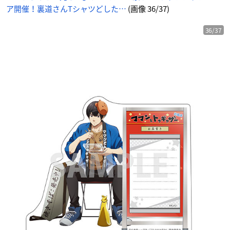
め
ア開催！裏道さんTシャツどした…
(画像 36/37)
ん
36/37