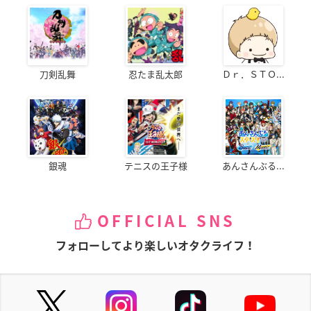
刀剣乱舞
忍たま乱太郎
Ｄｒ．ＳＴＯ...
銀魂
テニスの王子様
あんさんぶる...
OFFICIAL SNS
フォローしてより楽しいオタクライフ！