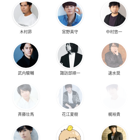
木村昴
宮野真守
中村悠一
武内駿輔
諏訪部順一
速水奨
斉藤壮馬
花江夏樹
梶裕貴