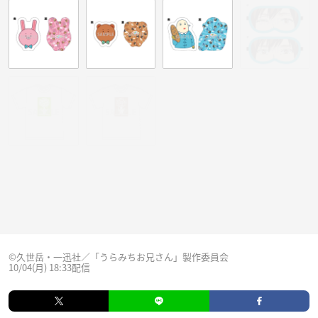
©久世岳・一迅社／「うらみちお兄さん」製作委員会
10/04(月) 18:33配信