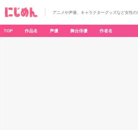
「う
ら
み
アニメや声優、キャラクターグッズなど女性の
ち
お
兄
さ
ん
TOP
作品名
声優
舞台俳優
作者名
＠
ダ
ッ
シ
ュ
ス
ト
ア」
缶
バ
ッ
ジ
セ
ッ
ト
-
ア
ニ
メ
情
報
サ
イ
ト
に
じ
め
ん