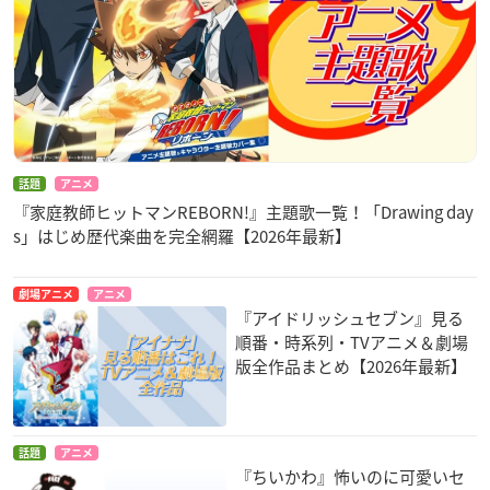
話題
アニメ
『家庭教師ヒットマンREBORN!』主題歌一覧！「Drawing day
s」はじめ歴代楽曲を完全網羅【2026年最新】
劇場アニメ
アニメ
『アイドリッシュセブン』見る
順番・時系列・TVアニメ＆劇場
版全作品まとめ【2026年最新】
話題
アニメ
『ちいかわ』怖いのに可愛いセ