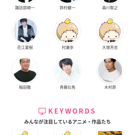
諏訪部順一
鈴村健一
森川智之
花江夏樹
村瀬歩
大塚芳忠
稲田徹
斉藤壮馬
木村昴
KEYWORDS
みんなが注目しているアニメ・作品たち