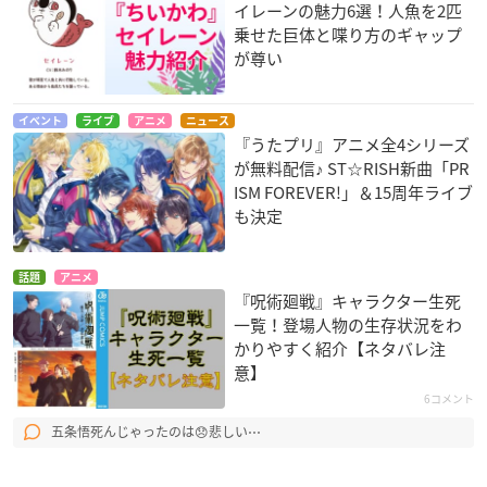
イレーンの魅力6選！人魚を2匹
乗せた巨体と喋り方のギャップ
が尊い
イベント
ライブ
アニメ
ニュース
『うたプリ』アニメ全4シリーズ
が無料配信♪ ST☆RISH新曲「PR
ISM FOREVER!」＆15周年ライブ
も決定
話題
アニメ
『呪術廻戦』キャラクター生死
一覧！登場人物の生存状況をわ
かりやすく紹介【ネタバレ注
意】
6コメント
五条悟死んじゃったのは😞悲しい⋯