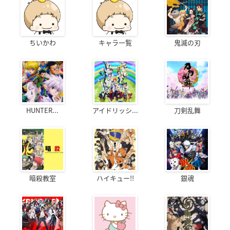
ちいかわ
キャラ一覧
鬼滅の刃
HUNTER...
アイドリッシ...
刀剣乱舞
暗殺教室
ハイキュー!!
銀魂