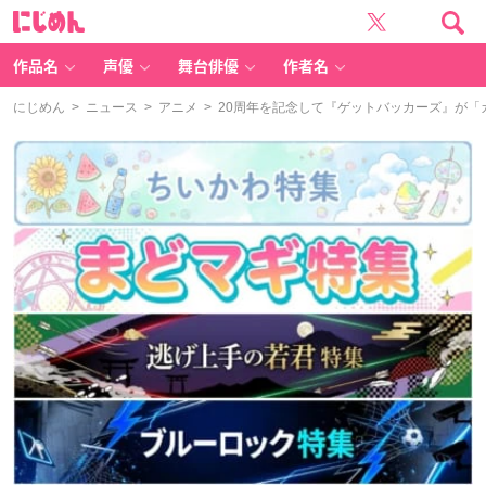
に
じ
め
ん
作品名
声優
舞台俳優
作者名
にじめん
>
ニュース
>
アニメ
> 20周年を記念して『ゲットバッカーズ』が