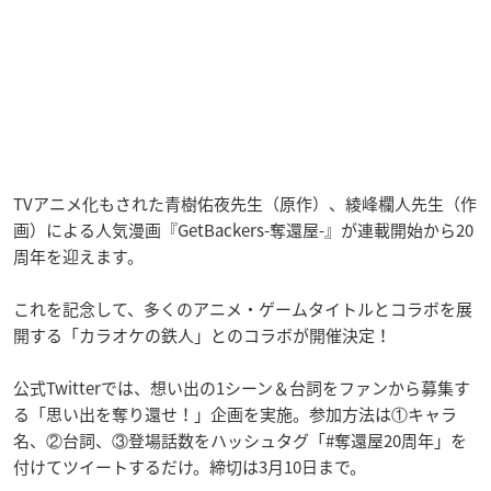
TVアニメ化もされた青樹佑夜先生（原作）、綾峰欄人先生（作
画）による人気漫画『GetBackers-奪還屋-』が連載開始から20
周年を迎えます。
これを記念して、多くのアニメ・ゲームタイトルとコラボを展
開する「カラオケの鉄人」とのコラボが開催決定！
公式Twitterでは、想い出の1シーン＆台詞をファンから募集す
る「思い出を奪り還せ！」企画を実施。参加方法は①キャラ
名、②台詞、③登場話数をハッシュタグ「#奪還屋20周年」を
付けてツイートするだけ。締切は3月10日まで。