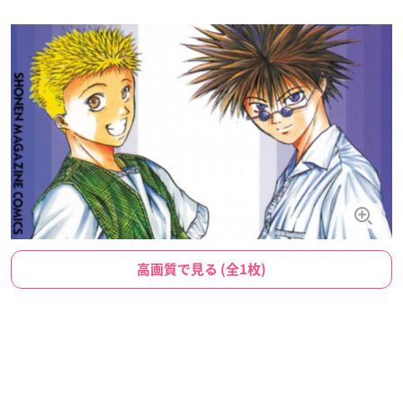
高画質で見る (全1枚)