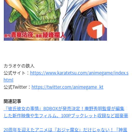
カラオケの鉄人
公式サイト：
https://www.karatetsu.com/animegame/index.s
html
公式Twitter：
https://twitter.com/animegame_kt
関連記事
『彼氏彼女の事情』BDBOXが発売決定！庵野秀明監督が編集
した新作映像や生フィルム、100Pブックレット収録など超豪華
20周年を迎えたアニメは『おジャ魔女』だけじゃない！『神風