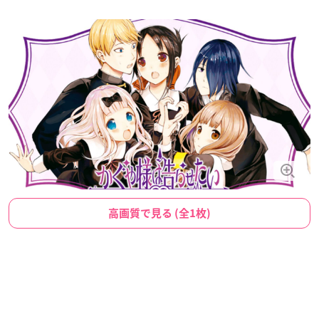
高画質で見る (全1枚)