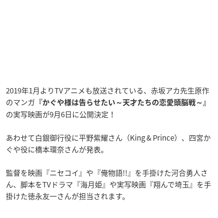
2019年1月よりTVアニメも放送されている、赤坂アカ先生原作
のマンガ
『かぐや様は告らせたい～天才たちの恋愛頭脳戦～』
の実写映画が9月6日に公開決定！
あわせて白銀御行役に平野紫耀さん（King & Prince）、四宮か
ぐや役に橋本環奈さんが発表。
監督を映画『ニセコイ』や『俺物語!!』を手掛けた河合勇人さ
ん、脚本をTVドラマ『
海月姫
』や実写映画『翔んで埼玉』を手
掛けた徳永友一さんが担当されます。