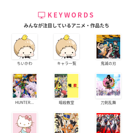
KEYWORDS
みんなが注目しているアニメ・作品たち
ちいかわ
キャラ一覧
鬼滅の刃
HUNTER...
暗殺教室
刀剣乱舞