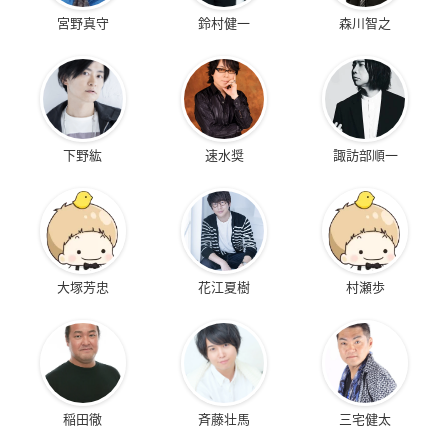
宮野真守
鈴村健一
森川智之
下野紘
速水奨
諏訪部順一
大塚芳忠
花江夏樹
村瀬歩
稲田徹
斉藤壮馬
三宅健太