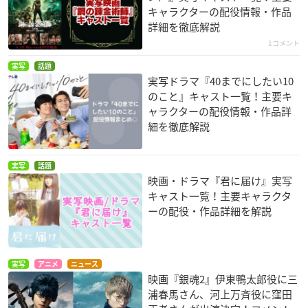
キャラクターの配役情報・作品
詳細を徹底解説
1コメント
実写
話題
実写ドラマ『40までにしたい10
のこと』キャスト一覧！主要キ
ャラクターの配役情報・作品詳
細を徹底解説
実写
話題
映画・ドラマ『君に届け』実写
キャスト一覧！主要キャラクタ
ーの配役・作品詳細を解説
実写
アニメ
ニュース
映画『銀魂2』伊東鴨太郎役に三
浦春馬さん、河上万斉役に窪田