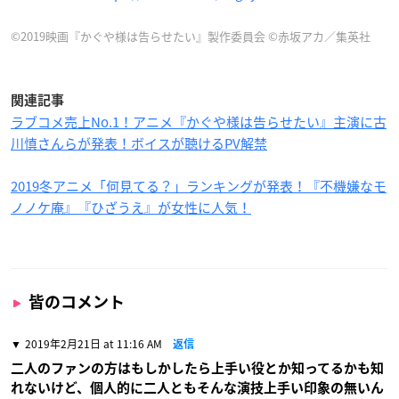
©2019映画『かぐや様は告らせたい』製作委員会 ©赤坂アカ／集英社
関連記事
ラブコメ売上No.1！アニメ『かぐや様は告らせたい』主演に古
川慎さんらが発表！ボイスが聴けるPV解禁
2019冬アニメ「何見てる？」ランキングが発表！『不機嫌なモ
ノノケ庵』『ひざうえ』が女性に人気！
皆のコメント
2019年2月21日 at 11:16 AM
返信
二人のファンの方はもしかしたら上手い役とか知ってるかも知
れないけど、個人的に二人ともそんな演技上手い印象の無いん