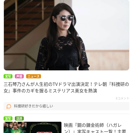
実写
声優
ニュース
三石琴乃さんが人生初のTVドラマ出演決定！テレ朝『科捜研の
女』事件のカギを握るミステリアス美女を熱演
6コメント
科捜研好きだから嬉しい
実写
話題
映画『鋼の錬金術師（ハガレ
ン）』実写キャスト一覧！主要