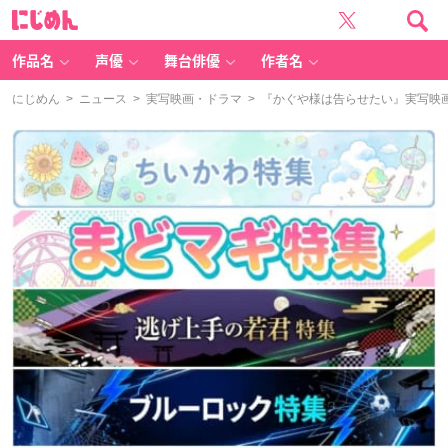
に
じ
め
ん
作品名
声優
舞台俳優
作者名
にじめん
>
ニュース
>
実写映画・ドラマ
> 『かぐや様は告らせたい』実写映画化