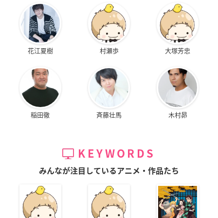
花江夏樹
村瀬歩
大塚芳忠
稲田徹
斉藤壮馬
木村昴
KEYWORDS
みんなが注目しているアニメ・作品たち