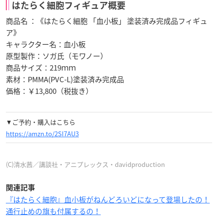
はたらく細胞フィギュア概要
商品名 ：《はたらく細胞 「血小板」 塗装済み完成品フィギュ
ア》
キャラクター名：血小板
原型製作：ソガ氏（モワノー）
商品サイズ：219ｍｍ
素材：PMMA(PVC-L)塗装済み完成品
価格：￥13,800（税抜き）
▼ご予約・購入はこちら
https://amzn.to/2SI7AU3
(C)清水茜／講談社・アニプレックス・davidproduction
関連記事
『はたらく細胞』血小板がねんどろいどになって登場したの！
通行止めの旗も付属するの！