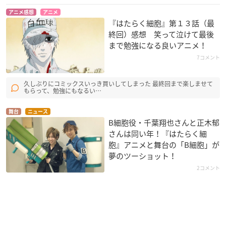
アニメ感想
アニメ
『はたらく細胞』第１３話（最
終回）感想 笑って泣けて最後
まで勉強になる良いアニメ！
7コメント
久しぶりにコミックスいっき買いしてしまった 最終回まで楽しませて
もらって、勉強にもなるい…
舞台
ニュース
B細胞役・千葉翔也さんと正木郁
さんは同い年！『はたらく細
胞』アニメと舞台の「B細胞」が
夢のツーショット！
2コメント