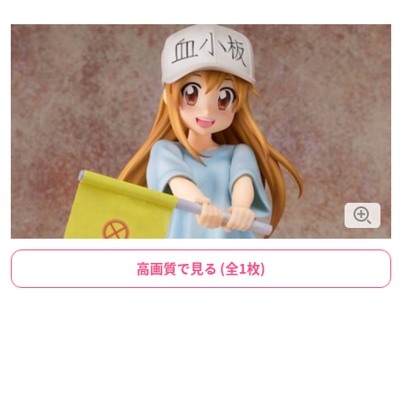
高画質で見る (全1枚)