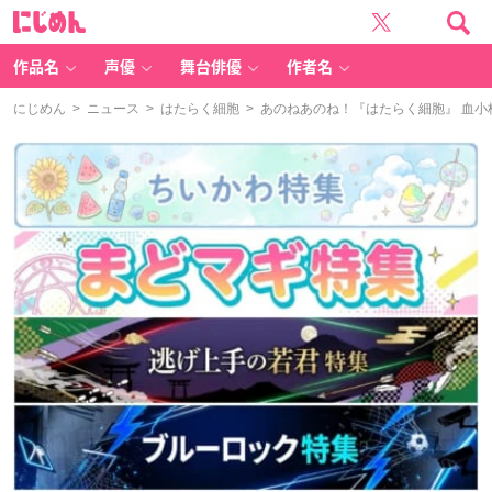
に
じ
め
ん
作品名
声優
舞台俳優
作者名
にじめん
>
ニュース
>
はたらく細胞
> あのねあのね！『はたらく細胞』 血