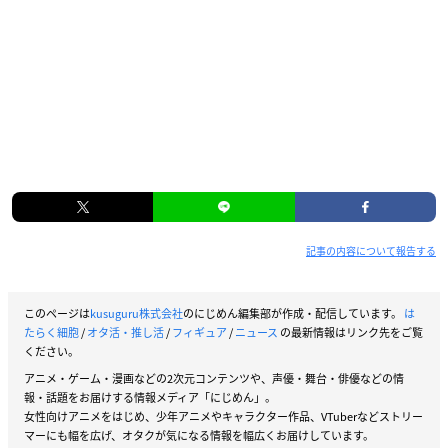
記事の内容について報告する
このページは
kusuguru株式会社
のにじめん編集部が作成・配信しています。
は
たらく細胞
/
オタ活・推し活
/
フィギュア
/
ニュース
の最新情報はリンク先をご覧
ください。
アニメ・ゲーム・漫画などの2次元コンテンツや、声優・舞台・俳優などの情
報・話題をお届けする情報メディア「にじめん」。
女性向けアニメをはじめ、少年アニメやキャラクター作品、VTuberなどストリー
マーにも幅を広げ、オタクが気になる情報を幅広くお届けしています。