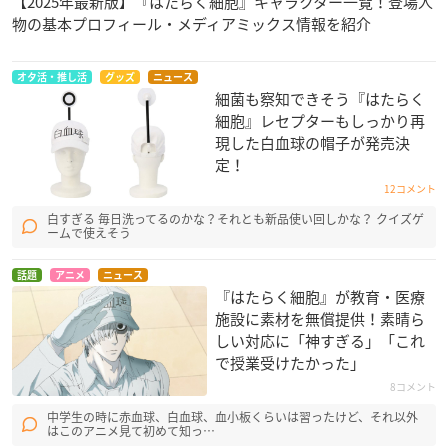
【2025年最新版】『はたらく細胞』キャラクター一覧！登場人
物の基本プロフィール・メディアミックス情報を紹介
オタ活・推し活
グッズ
ニュース
細菌も察知できそう『はたらく
細胞』レセプターもしっかり再
現した白血球の帽子が発売決
定！
12コメント
白すぎる 毎日洗ってるのかな？それとも新品使い回しかな？ クイズゲ
ームで使えそう
話題
アニメ
ニュース
『はたらく細胞』が教育・医療
施設に素材を無償提供！素晴ら
しい対応に「神すぎる」「これ
で授業受けたかった」
8コメント
中学生の時に赤血球、白血球、血小板くらいは習ったけど、それ以外
はこのアニメ見て初めて知っ…