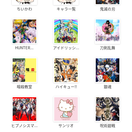
ちいかわ
キャラ一覧
鬼滅の刃
HUNTER...
アイドリッシ...
刀剣乱舞
暗殺教室
ハイキュー!!
銀魂
ヒプノシスマ...
サンリオ
呪術廻戦