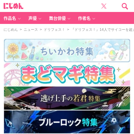
に
じ
め
ん
作品名
声優
舞台俳優
作者名
にじめん
>
ニュース
>
ドリフェス！
> 『ドリフェス！』14人でサイコーを