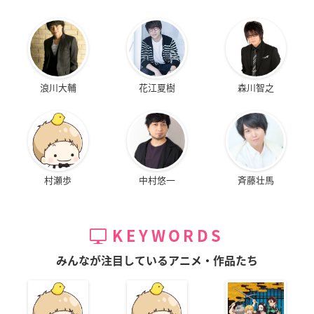
浪川大輔
花江夏樹
森川智之
村瀬歩
中村悠一
斉藤壮馬
KEYWORDS
みんなが注目しているアニメ・作品たち