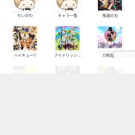
ちいかわ
キャラ一覧
鬼滅の刃
ハイキュー!!
アイドリッシ...
刀剣乱舞
暗殺教室
銀魂
HUNTER...
呪術廻戦
ヒプノシスマ...
テニスの王子様