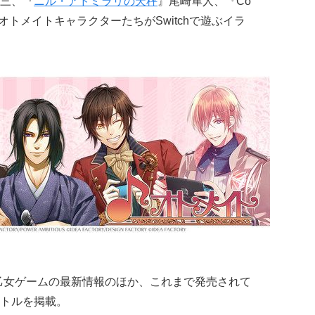
三、『
ニル・アドミラリの天秤
』尾崎隼人、『Co
ンらオトメイトキャラクターたちがSwitchで遊ぶイラ
itch乙女ゲームの最新情報のほか、これまで発売されて
トルを掲載。