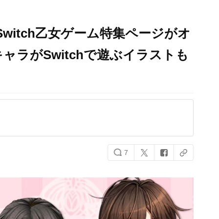
 Switch乙女ゲーム特集ページがオ
ャラがSwitchで遊ぶイラストも
7