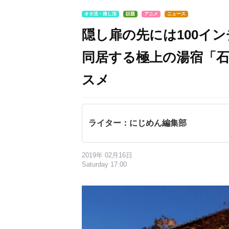
オタ活・推し活
話題
アニメ
ニュース
隠し扉の先には100イ
同居する極上の湯宿「
スメ
ライター：にじめん編集部
2019年 02月16日
Saturday 17:00