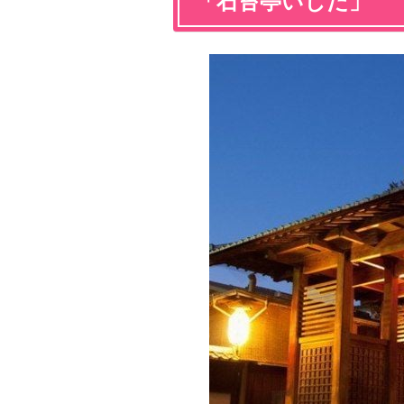
「石苔亭いしだ」