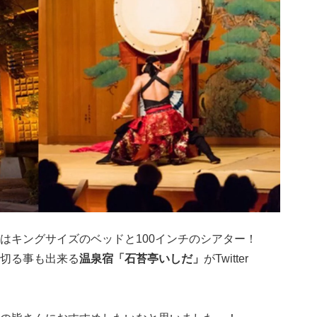
はキングサイズのベッドと100インチのシアター！
切る事も出来る
温泉宿「石苔亭いしだ」
がTwitter