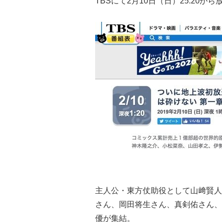
TBSにて2月10日（日）25:20か
主人公・東方仗助役として山﨑賢人
さん、岡田将生さん、真剣佑さん、
優が集結。