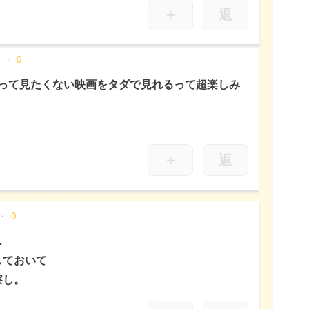
＋
返
0
って見たくない映画をタダで見れるって超楽しみ
＋
返
0
…
しておいて
察し。