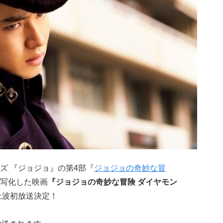
ズ 『ジョジョ』の第4部『
ジョジョの奇妙な冒
写化した映画
『ジョジョの奇妙な冒険 ダイヤモン
上波初放送決定！