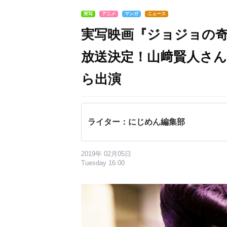
実写
アニメ
マンガ
ニュース
実写映画『ジョジョの奇
放送決定！山﨑賢人さ
ら出演
ライター：にじめん編集部
2019年 02月05日
Tuesday 16:00