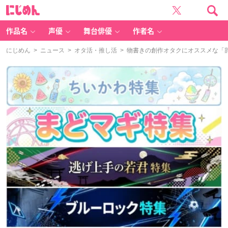
に
じ
め
ん
作品名
声優
舞台俳優
作者名
にじめん
>
ニュース
>
オタ活・推し活
> 物書きの創作オタクにオススメな「辞