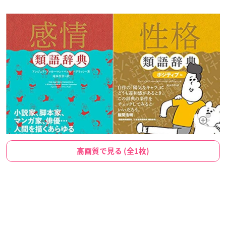
高画質で見る (全1枚)