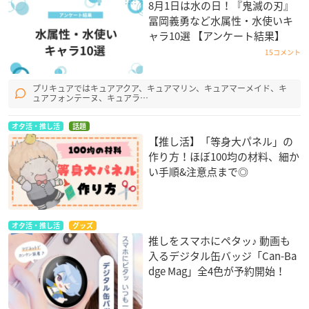
8月1日は水の日！『鬼滅の刃』
冨岡義勇など水属性・水使いキ
ャラ10選 【アンケート結果】
15コメント
プリキュアではキュアアクア、キュアマリン、キュアマーメイド、キ
ュアフォンテーヌ、キュアラ…
オタ活・推し活
話題
【推し活】「等身大パネル」の
作り方！ほぼ100均の材料、細か
い手順&注意点まで◎
オタ活・推し活
グッズ
推しをスマホにペタッ♪ 動画も
入るデジタル缶バッジ「Can-Ba
dge Mag」全4色が予約開始！