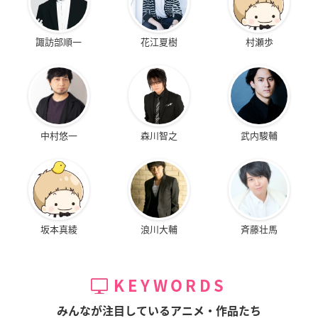
諏訪部順一
花江夏樹
村瀬歩
中村悠一
森川智之
武内駿輔
坂本真綾
浪川大輔
斉藤壮馬
KEYWORDS
みんなが注目しているアニメ・作品たち