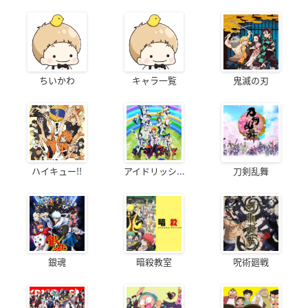
ちいかわ
キャラ一覧
鬼滅の刃
ハイキュー!!
アイドリッシ...
刀剣乱舞
銀魂
暗殺教室
呪術廻戦