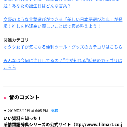
題！あなたの誕生日はどんな言葉？
文豪のような言葉選びができる「美しい日本語選び辞典」が登
場！推しを格調高い麗しいことばで褒め称えよう！
関連カテゴリ
オタク女子が気になる便利ツール・グッズのカテゴリはこちら
みんなは今何に注目してるの？”今が知れる”話題のカテゴリは
こちら
皆のコメント
2019年2月9日 at 6:05 PM
返信
いい資料を知った！
感情類語辞典シリーズの公式サイト（ttp://www.filmart.co.j