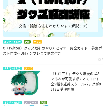
オタ活・推し活
話題
グッズ
X（Twitter）グッズ取引のやり方とマナー完全ガイド 募集ポ
スト作成〜DMテンプレまで例文付き
5
オタ活・推し活
グッズ
『ヒロアカ』デク＆爆豪のぷぷ
ぐるみが可愛すぎ♪ マスコット
全9種や雄英スクールバッグが8
月3日受注開始
オタ活・推し活
アンケート
話題