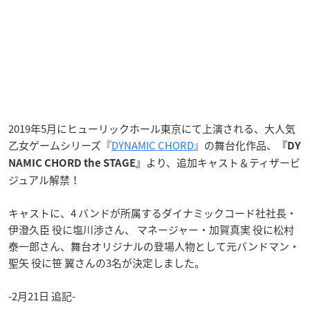
2019年5月にヒューリックホール東京にて上演される、大人気
乙女ゲームシリーズ『
DYNAMIC CHORD
』の舞台化作品、
『DY
より、追加キャスト＆ティザービ
NAMIC CHORD the STAGE』
ジュアル解禁！
キャストに、4 バンドが所属するダイナミックコード社社長・
伊澄久臣 役に塩川渉さん、 マネージャー・加賀真実 役に松村
泰一郎さん、舞台オリジナルの登場人物として元バンドマン・
聖矢 役に笹 翼さんの3名が決定しました。
-2月21日 追記-