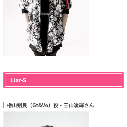
Liar-S
檜山朔良（Gt&Vo）役・三山凌輝さん