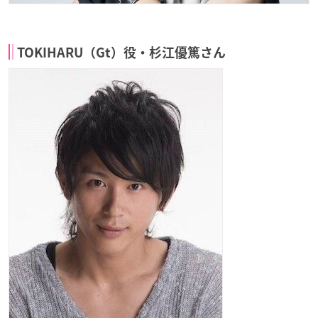
TOKIHARU（Gt）役・杉江優篤さん