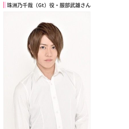
珠洲乃千哉（Gt）役・服部武雄さん