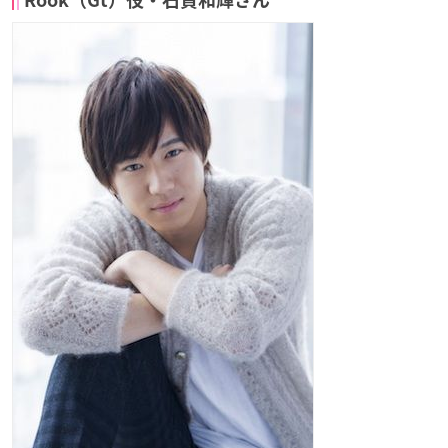
Rook（Gt）役・石賀和輝さん