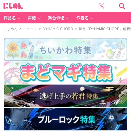
に
じ
め
ん
作品名
声優
舞台俳優
作者名
にじめん
>
ニュース
>
DYNAMIC CHORD
> 舞台『DYNAMIC CHORD