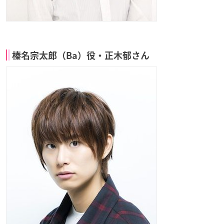
榛名宗太郎（Ba）役・正木郁さん