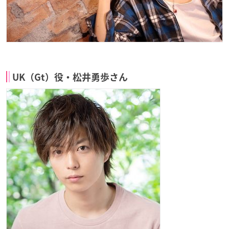
UK（Gt）役・松井勇歩さん