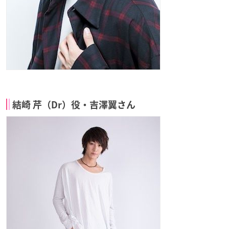
結崎 芹（Dr）役・吉澤翼さん