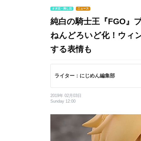
オタ活・推し活
ニュース
純白の騎士王『FGO』
ねんどろいど化！ウィ
する表情も
ライター：にじめん編集部
2019年 02月03日
Sunday 12:00