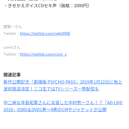
・きせかえボイスCDセキ声（価格：2000円）
関智一さん
Twitter：
https://twitter.com/seki0908
conixさん
Twitter：
https://twitter.com/coni_x
関連記事
新作公開記念『劇場版 PSYCHO-PASS』2019年1月22日に地上
波初放送決定！ニコ生ではTVシリーズ一挙配信も
中二病な寺島拓篤さんに女装した中村悠一さん！？「AD-LIVE
2018」のBD＆DVD1巻〜4巻のCMやジャケットが公開