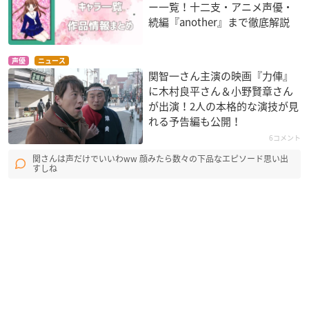
ー一覧！十二支・アニメ声優・
続編『another』まで徹底解説
声優
ニュース
関智一さん主演の映画『力俥』
に木村良平さん＆小野賢章さん
が出演！2人の本格的な演技が見
れる予告編も公開！
6コメント
関さんは声だけでいいわww 顔みたら数々の下品なエピソード思い出
すしね