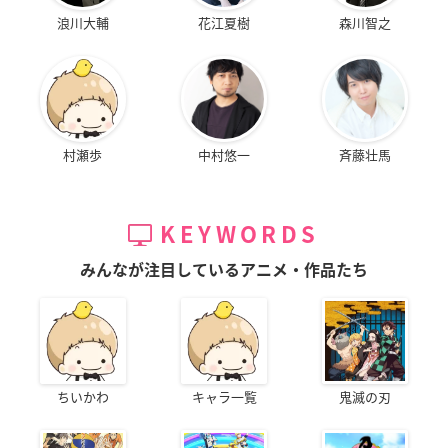
浪川大輔
花江夏樹
森川智之
村瀬歩
中村悠一
斉藤壮馬
KEYWORDS
みんなが注目しているアニメ・作品たち
ちいかわ
キャラ一覧
鬼滅の刃