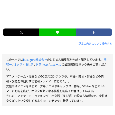
記事の内容について報告する
このページは
kusuguru株式会社
のにじめん編集部が作成・配信しています。
関
智一
/
オタ活・推し活
/
ドラマCD
/
ニュース
の最新情報はリンク先をご覧くださ
い。
アニメ・ゲーム・漫画などの2次元コンテンツや、声優・舞台・俳優などの情
報・話題をお届けする情報メディア「にじめん」。
女性向けアニメをはじめ、少年アニメやキャラクター作品、VTuberなどストリー
マーにも幅を広げ、オタクが気になる情報を幅広くお届けしています。
さらに、アンケート・ランキング・オタ活（推し活）お役立ち情報など、女性オ
タクがワクワク楽しめるようなコンテンツも発信しています。