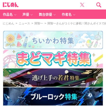
に
じ
め
ん
作品名
声優
舞台俳優
作者名
にじめん
>
ニュース
>
関智一
> 関智一さんがコミケに参戦！関さんボイスで