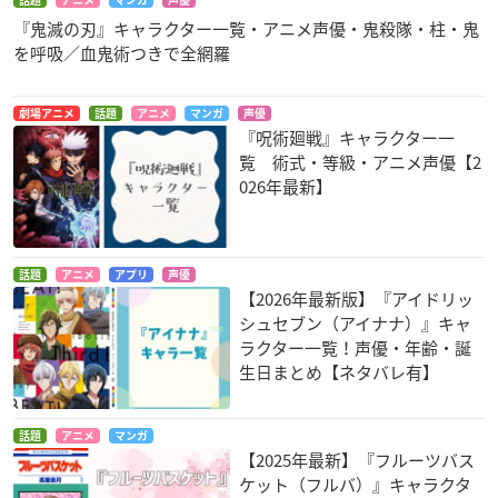
話題
アニメ
マンガ
声優
『鬼滅の刃』キャラクター一覧・アニメ声優・鬼殺隊・柱・鬼
を呼吸／血鬼術つきで全網羅
劇場アニメ
話題
アニメ
マンガ
声優
『呪術廻戦』キャラクター一
覧 術式・等級・アニメ声優【2
026年最新】
話題
アニメ
アプリ
声優
【2026年最新版】『アイドリッ
シュセブン（アイナナ）』キャ
ラクター一覧！声優・年齢・誕
生日まとめ【ネタバレ有】
話題
アニメ
マンガ
【2025年最新】『フルーツバス
ケット（フルバ）』キャラクタ