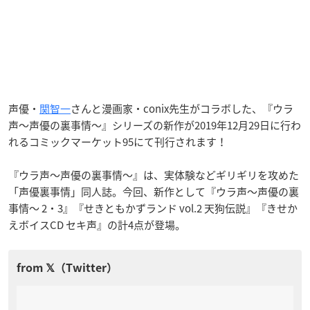
声優・
関智一
さんと漫画家・conix先生がコラボした、『ウラ
声〜声優の裏事情〜』シリーズの新作が2019年12月29日に行わ
れるコミックマーケット95にて刊行されます！
『ウラ声〜声優の裏事情〜』は、実体験などギリギリを攻めた
「声優裏事情」同人誌。今回、新作として『ウラ声〜声優の裏
事情〜 2・3』『せきともかずランド vol.2 天狗伝説』『きせか
えボイスCD セキ声』の計4点が登場。