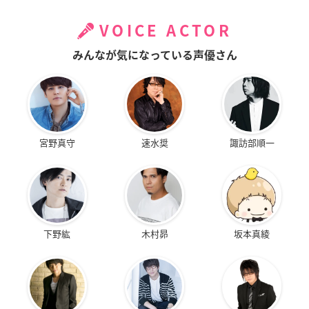
VOICE ACTOR
みんなが気になっている声優さん
宮野真守
速水奨
諏訪部順一
下野紘
木村昴
坂本真綾