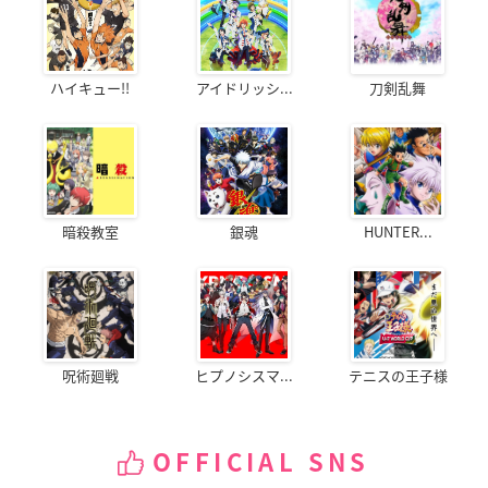
ハイキュー!!
アイドリッシ...
刀剣乱舞
暗殺教室
銀魂
HUNTER...
呪術廻戦
ヒプノシスマ...
テニスの王子様
OFFICIAL SNS