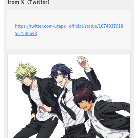
https://twitter.com/utapri_official/status/1074937618
557595648