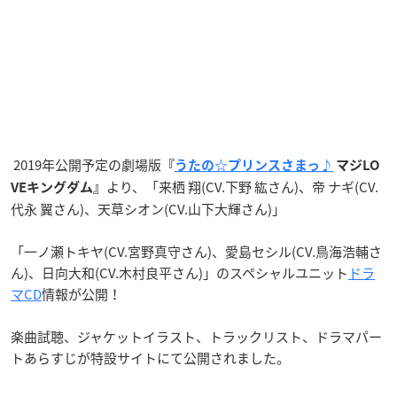
2019年公開予定の劇場版
『
うたの☆プリンスさまっ♪
マジLO
より、「来栖 翔(CV.下野 紘さん)、帝 ナギ(CV.
VEキングダム』
代永 翼さん)、天草シオン(CV.山下大輝さん)」
「一ノ瀬トキヤ(CV.宮野真守さん)、愛島セシル(CV.鳥海浩輔さ
ん)、日向大和(CV.木村良平さん)」のスペシャルユニット
ドラ
マCD
情報が公開！
楽曲試聴、ジャケットイラスト、トラックリスト、ドラマパー
トあらすじが特設サイトにて公開されました。