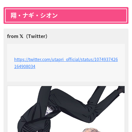
翔・ナギ・シオン
https://twitter.com/utapri_official/status/1074937426
164908034