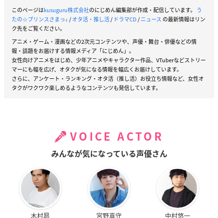
このページは
kusuguru株式会社
のにじめん編集部が作成・配信しています。
う
たの☆プリンスさまっ♪
/
オタ活・推し活
/
ドラマCD
/
ニュース
の最新情報はリン
ク先をご覧ください。
アニメ・ゲーム・漫画などの2次元コンテンツや、声優・舞台・俳優などの情
報・話題をお届けする情報メディア「にじめん」。
女性向けアニメをはじめ、少年アニメやキャラクター作品、VTuberなどストリー
マーにも幅を広げ、オタクが気になる情報を幅広くお届けしています。
さらに、アンケート・ランキング・オタ活（推し活）お役立ち情報など、女性オ
タクがワクワク楽しめるようなコンテンツも発信しています。
VOICE ACTOR
みんなが気になっている声優さん
木村昴
宮野真守
中村悠一