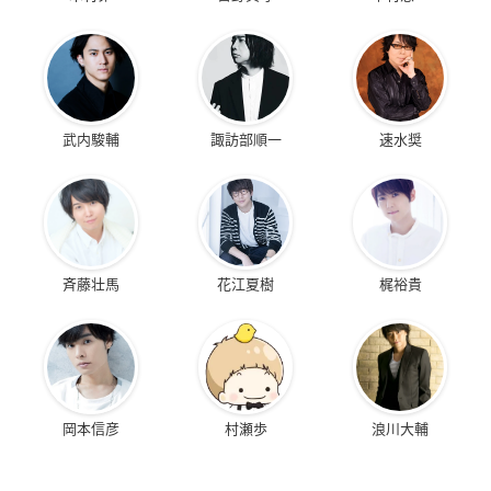
武内駿輔
諏訪部順一
速水奨
斉藤壮馬
花江夏樹
梶裕貴
岡本信彦
村瀬歩
浪川大輔