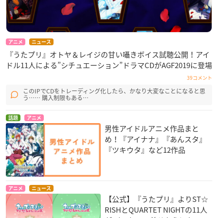
アニメ
ニュース
『うたプリ』オトヤ＆レイジの甘い囁きボイス試聴公開！アイ
ドル11人による”シチュエーション”ドラマCDがAGF2019に登場
39コメント
このIPでCDをトレーディング化したら、かなり大変なことになると思
う…… 購入制限もある…
話題
アニメ
男性アイドルアニメ作品まと
め！『アイナナ』『あんスタ』
『ツキウタ』など12作品
アニメ
ニュース
【公式】『うたプリ』よりST☆
RISHとQUARTET NIGHTの11人