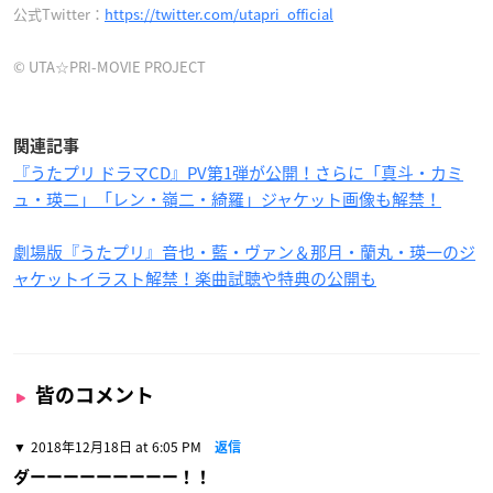
公式Twitter：
https://twitter.com/utapri_official
© UTA☆PRI-MOVIE PROJECT
関連記事
『うたプリ ドラマCD』PV第1弾が公開！さらに「真斗・カミ
ュ・瑛二」「レン・嶺二・綺羅」ジャケット画像も解禁！
劇場版『うたプリ』音也・藍・ヴァン＆那月・蘭丸・瑛一のジ
ャケットイラスト解禁！楽曲試聴や特典の公開も
皆のコメント
2018年12月18日 at 6:05 PM
返信
ダーーーーーーーーー！！