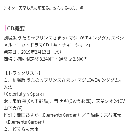
シオン：天草も共に頑張る。安心するのだ、翔
CD概要
劇場版 うたの☆プリンスさまっ♪ マジLOVEキングダム スペシ
ャルユニットドラマCD「翔・ナギ・シオン」
発売日：2019年2月13日（水）
価格：初回限定盤 3,240円／通常版 2,300円
【トラックリスト】
１．劇場版 うたの☆プリンスさまっ♪ マジLOVEキングダム挿
入歌
｢Colorfully☆Spark｣
歌：来栖 翔(CV.下野 紘)、帝 ナギ(CV.代永 翼)、天草シオン(CV.
山下大輝)
作詞：織田あすか（Elements Garden）／作編曲：末益涼太
（Elements Garden）
２．どちらも大事