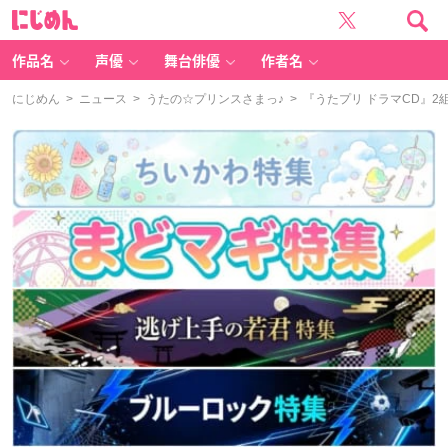
に
じ
め
ん
作品名
声優
舞台俳優
作者名
にじめん
>
ニュース
>
うたの☆プリンスさまっ♪
> 『うたプリ ドラマCD』