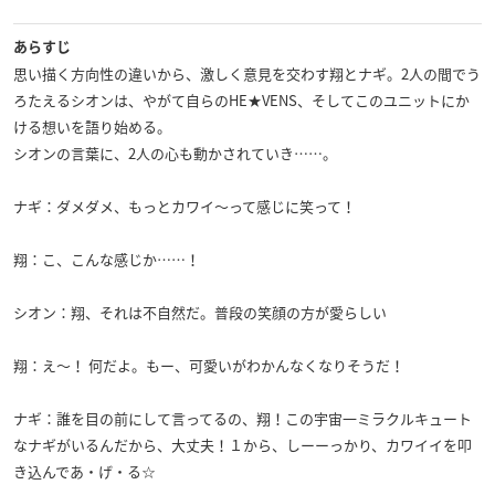
あらすじ
思い描く方向性の違いから、激しく意見を交わす翔とナギ。2人の間でう
ろたえるシオンは、やがて自らのHE★VENS、そしてこのユニットにか
ける想いを語り始める。
シオンの言葉に、2人の心も動かされていき……。
ナギ：ダメダメ、もっとカワイ～って感じに笑って！
翔：こ、こんな感じか……！
シオン：翔、それは不自然だ。普段の笑顔の方が愛らしい
翔：え～！ 何だよ。もー、可愛いがわかんなくなりそうだ！
ナギ：誰を目の前にして言ってるの、翔！この宇宙一ミラクルキュート
なナギがいるんだから、大丈夫！１から、しーーっかり、カワイイを叩
き込んであ・げ・る☆