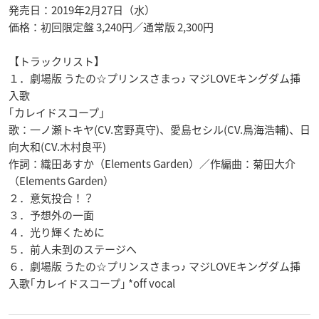
発売日：2019年2月27日（水）
価格：初回限定盤 3,240円／通常版 2,300円
【トラックリスト】
１．劇場版 うたの☆プリンスさまっ♪ マジLOVEキングダム挿
入歌
｢カレイドスコープ｣
歌：一ノ瀬トキヤ(CV.宮野真守)、愛島セシル(CV.鳥海浩輔)、日
向大和(CV.木村良平)
作詞：織田あすか（Elements Garden）／作編曲：菊田大介
（Elements Garden）
２．意気投合！？
３．予想外の一面
４．光り輝くために
５．前人未到のステージへ
６．劇場版 うたの☆プリンスさまっ♪ マジLOVEキングダム挿
入歌｢カレイドスコープ｣ *off vocal