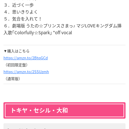
３．近づく一歩
４．思いきりよく
５．気合を入れて！
６．劇場版 うたの☆プリンスさまっ♪ マジLOVEキングダム挿
入歌｢Colorfully☆Spark｣ *off vocal
▼購入はこちら
https://amzn.to/2BtqGCd
（初回限定盤）
https://amzn.to/2SSUzmh
（通常版）
トキヤ・セシル・大和