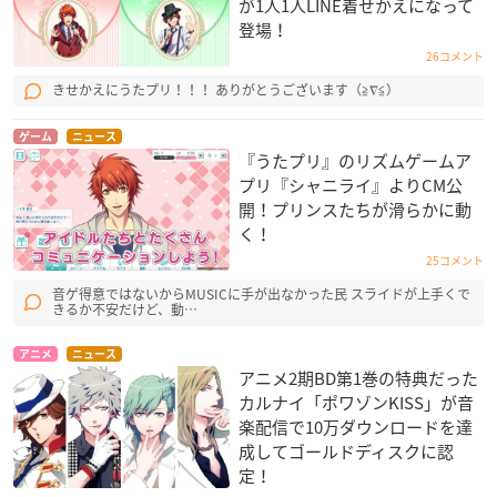
が1人1人LINE着せかえになって
登場！
26コメント
きせかえにうたプリ！！！ ありがとうございます（≧∇≦）
ゲーム
ニュース
『うたプリ』のリズムゲームア
プリ『シャニライ』よりCM公
開！プリンスたちが滑らかに動
く！
25コメント
音ゲ得意ではないからMUSICに手が出なかった民 スライドが上手くで
きるか不安だけど、動…
アニメ
ニュース
アニメ2期BD第1巻の特典だった
カルナイ「ポワゾンKISS」が音
楽配信で10万ダウンロードを達
成してゴールドディスクに認
定！