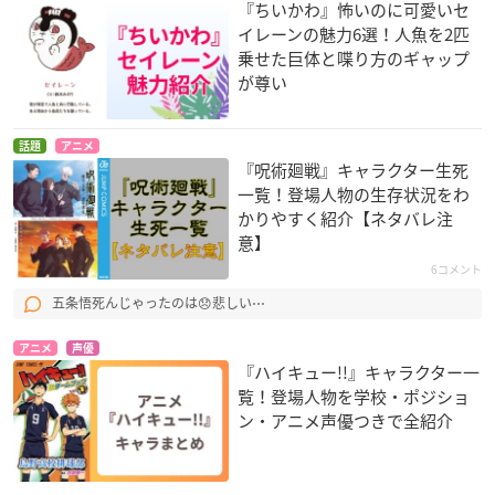
『ちいかわ』怖いのに可愛いセ
イレーンの魅力6選！人魚を2匹
乗せた巨体と喋り方のギャップ
が尊い
話題
アニメ
『呪術廻戦』キャラクター生死
一覧！登場人物の生存状況をわ
かりやすく紹介【ネタバレ注
意】
6コメント
五条悟死んじゃったのは😞悲しい⋯
アニメ
声優
『ハイキュー!!』キャラクター一
覧！登場人物を学校・ポジショ
ン・アニメ声優つきで全紹介