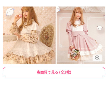
高画質で見る (全1枚)