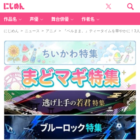
に
じ
め
ん
作品名
声優
舞台俳優
作者名
にじめん
>
ニュース
>
アニメ
> 『ベルまま。』ティータイムを華やかに！3