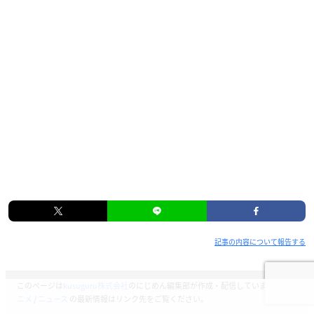
記事の内容について報告する
このページは
kusuguru株式会社
のにじめん編集部が作成・配信しています。
ア
ニメ
/
ニュース
の最新情報はリンク先をご覧ください。