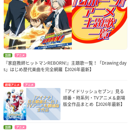
話題
アニメ
『家庭教師ヒットマンREBORN!』主題歌一覧！「Drawing day
s」はじめ歴代楽曲を完全網羅【2026年最新】
劇場アニメ
アニメ
『アイドリッシュセブン』見る
順番・時系列・TVアニメ＆劇場
版全作品まとめ【2026年最新】
話題
アニメ