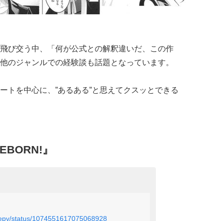
飛び交う中、「何が公式との解釈違いだ、この作
他のジャンルでの経験談も話題となっています。
ートを中心に、”あるある”と思えてクスッとできる
BORN!』
sleepy/status/1074551617075068928