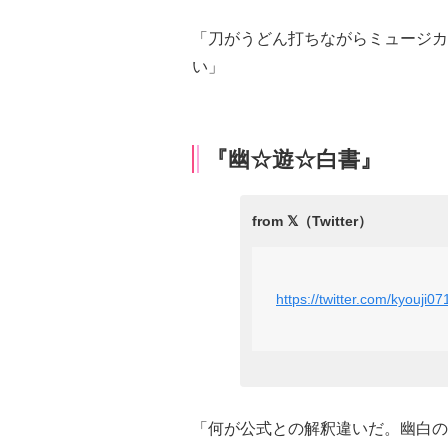
「刀がうどん打ちながらミュージカ
い」
『幽☆遊☆白書』
https://twitter.com/kyouj
「何が公式との解釈違いだ。幽白の