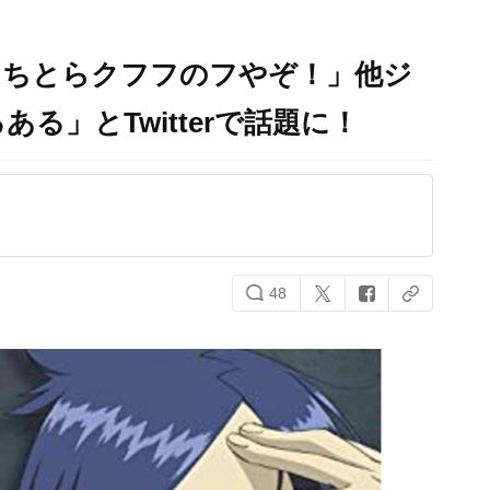
こちとらクフフのフやぞ！」他ジ
る」とTwitterで話題に！
48