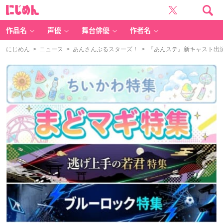
に
じ
め
ん
作品名
声優
舞台俳優
作者名
にじめん
>
ニュース
>
あんさんぶるスターズ！
> 『あんステ』新キャスト出