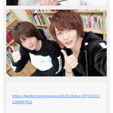
https://twitter.com/younanox0125/status/107322513
1286097921