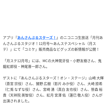
アプリ『
のニコニコ生放送「月刊あ
あんさんぶるスターズ！
』
んさんぶるスタジオ！12月号～あんステスペシャル（月ス
テ）」にて「コミケ」販売商品などグッズの新情報が公開！
「月ステ12月号」には、MCの大神晃牙役・小野友樹さん、鬼
龍紅郎役・神尾晋一郎さん。
ゲストに
『あんさんぶる
スターズ！
オン・ステージ』
山崎 大輝
（斎宮 宗役）さん、猪野 広樹（影片 みか役）さん、大崎 捺希
（仁兎 なずな役）さん、宮崎 湧（真白 友也役）さん、笹森 裕
貴（天祥院 英智役）さん、紅月 宮澤 佑（蓮巳 敬人役）さんが
出演されました。