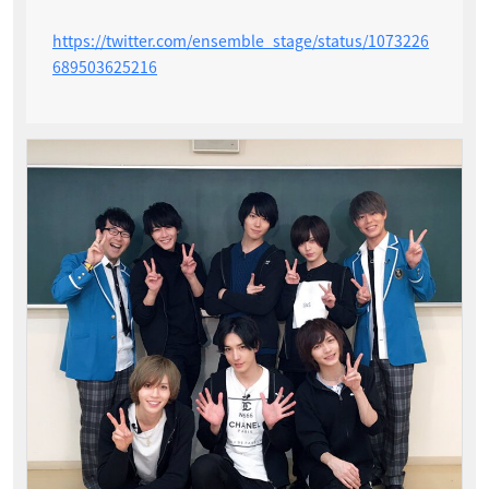
https://twitter.com/ensemble_stage/status/1073226
689503625216