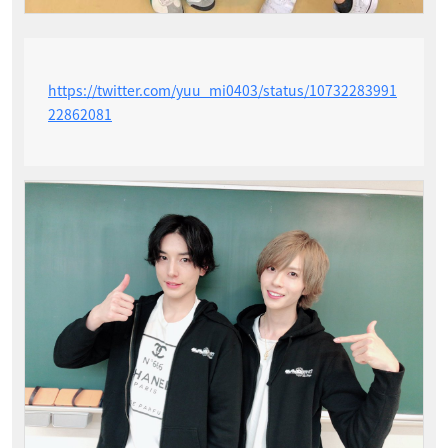
https://twitter.com/yuu_mi0403/status/10732283991
22862081