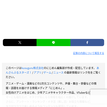
記事の内容について報告する
このページは
kusuguru株式会社
のにじめん編集部が作成・配信しています。
あ
んさんぶるスターズ！
/
アプリ
/
ゲーム
/
ニュース
の最新情報はリンク先をご覧く
ださい。
アニメ・ゲーム・漫画などの2次元コンテンツや、声優・舞台・俳優などの情
報・話題をお届けする情報メディア「にじめん」。
女性向けアニメをはじめ、少年アニメやキャラクター作品、VTuberなどストリー
マーにも幅を広げ、オタクが気になる情報を幅広くお届けしています。
さらに、アンケート・ランキング・オタ活（推し活）お役立ち情報など、女性オ
タクがワクワク楽しめるようなコンテンツも発信しています。