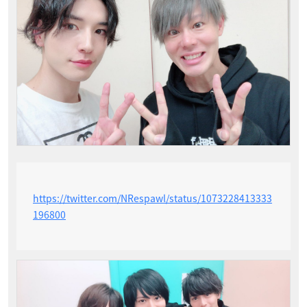
https://twitter.com/NRespawl/status/1073228413333
196800