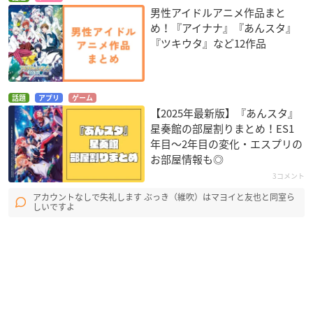
男性アイドルアニメ作品まと
め！『アイナナ』『あんスタ』
『ツキウタ』など12作品
話題
アプリ
ゲーム
【2025年最新版】『あんスタ』
星奏館の部屋割りまとめ！ES1
年目〜2年目の変化・エスプリの
お部屋情報も◎
3コメント
アカウントなしで失礼します ぶっき（維吹）はマヨイと友也と同室ら
しいですよ