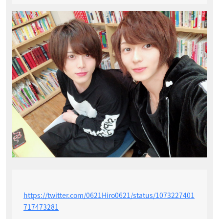
https://twitter.com/0621Hiro0621/status/1073227401
717473281