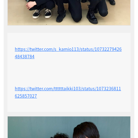
https://twitter.com/s_kamio113/status/10732279426
48438784
https://twitter.com/ttttttaikki103/status/1073236811
625857027