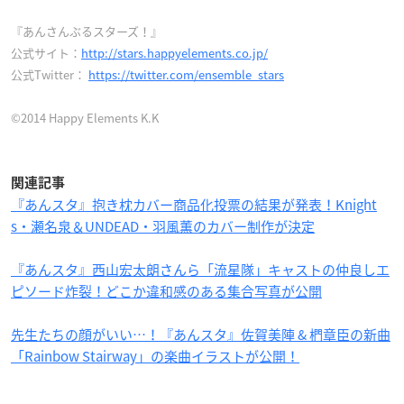
『あんさんぶるスターズ！』
公式サイト：
http://stars.happyelements.co.jp/
公式Twitter：
https://twitter.com/ensemble_stars
©2014 Happy Elements K.K
関連記事
『あんスタ』抱き枕カバー商品化投票の結果が発表！Knight
s・瀬名泉＆UNDEAD・羽風薫のカバー制作が決定
『あんスタ』西山宏太朗さんら「流星隊」キャストの仲良しエ
ピソード炸裂！どこか違和感のある集合写真が公開
先生たちの顔がいい…！『あんスタ』佐賀美陣 & 椚章臣の新曲
「Rainbow Stairway」の楽曲イラストが公開！