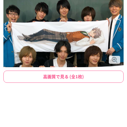
高画質で見る (全1枚)