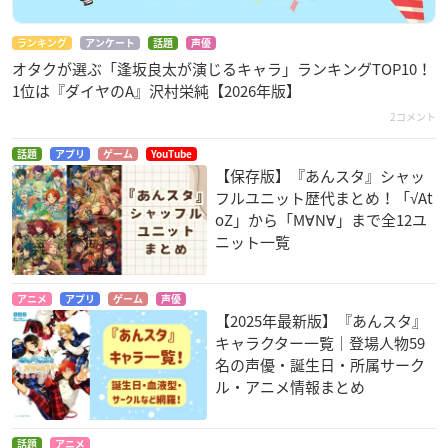
ランキング
アンケート
話題
声優
オタクが選ぶ「逢坂良太が演じるキャラ」ランキングTOP10！
1位は『ダイヤのA』沢村栄純【2026年版】
2コメント
話題
アプリ
ゲーム
YouTube
【保存版】『あんスタ』シャッ
フルユニット歴代まとめ！「√At
oZ」から「M∀N∀」まで全12ユ
ニット一覧
アニメ
アプリ
ゲーム
声優
【2025年最新版】『あんスタ』
キャラクター一覧｜登場人物59
名の声優・誕生日・所属サーク
ル・アニメ情報まとめ
話題
アニメ