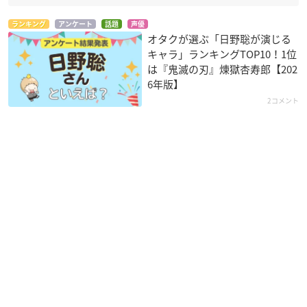
ランキング
アンケート
話題
声優
オタクが選ぶ「日野聡が演じる
キャラ」ランキングTOP10！1位
は『鬼滅の刃』煉󠄁獄杏寿郎【202
6年版】
2コメント