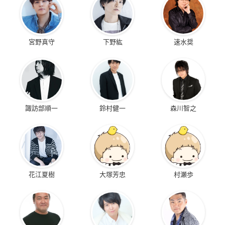
宮野真守
下野紘
速水奨
諏訪部順一
鈴村健一
森川智之
花江夏樹
大塚芳忠
村瀬歩