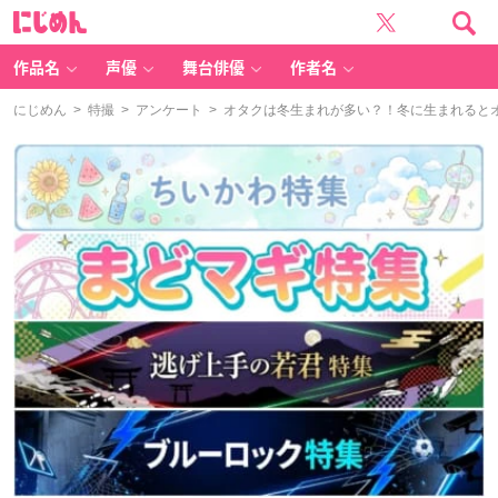
に
じ
め
ん
作品名
声優
舞台俳優
作者名
にじめん
>
特撮
>
アンケート
> オタクは冬生まれが多い？！冬に生まれると