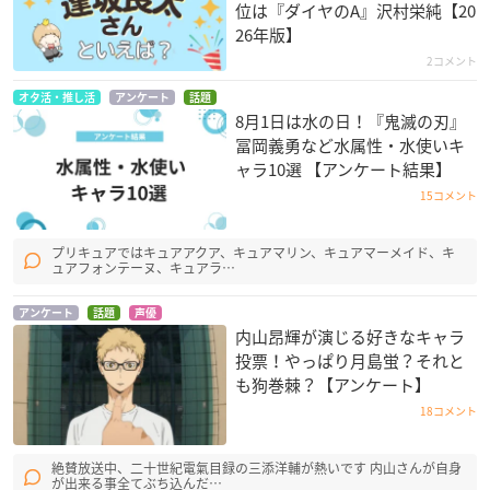
位は『ダイヤのA』沢村栄純【20
26年版】
2コメント
オタ活・推し活
アンケート
話題
8月1日は水の日！『鬼滅の刃』
冨岡義勇など水属性・水使いキ
ャラ10選 【アンケート結果】
15コメント
プリキュアではキュアアクア、キュアマリン、キュアマーメイド、キ
ュアフォンテーヌ、キュアラ…
アンケート
話題
声優
内山昂輝が演じる好きなキャラ
投票！やっぱり月島蛍？それと
も狗巻棘？【アンケート】
18コメント
絶賛放送中、二十世紀電氣目録の三添洋輔が熱いです 内山さんが自身
が出来る事全てぶち込んだ…