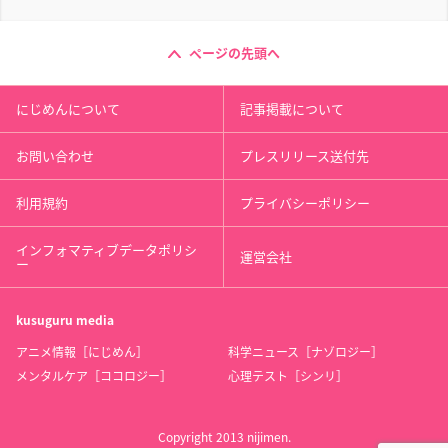
ページの先頭へ
にじめんについて
記事掲載について
お問い合わせ
プレスリリース送付先
利用規約
プライバシーポリシー
インフォマティブデータポリシ
運営会社
ー
kusuguru
media
アニメ情報［にじめん］
科学ニュース［ナゾロジー］
メンタルケア［ココロジー］
心理テスト［シンリ］
Copyright 2013 nijimen.