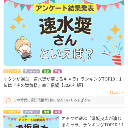
ランキング
アンケート
話題
声優
オタクが選ぶ「速水奨が演じるキャラ」ランキングTOP10！1
位は『炎の蜃気楼』直江信綱【2026年版】
14コメント
この時代に直江信綱が1位になるのおもろすぎるw
ランキング
アンケート
話題
声優
オタクが選ぶ「逢坂良太が演じ
るキャラ」ランキングTOP10！1