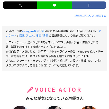
記事の内容について報告する
このページは
kusuguru株式会社
のにじめん編集部が作成・配信しています。
ア
ンケート
/
話題
/
アニメ
/
漫画
/
書籍
の最新情報はリンク先をご覧ください。
アニメ・ゲーム・漫画などの2次元コンテンツや、声優・舞台・俳優などの情
報・話題をお届けする情報メディア「にじめん」。
女性向けアニメをはじめ、少年アニメやキャラクター作品、VTuberなどストリー
マーにも幅を広げ、オタクが気になる情報を幅広くお届けしています。
さらに、アンケート・ランキング・オタ活（推し活）お役立ち情報など、女性オ
タクがワクワク楽しめるようなコンテンツも発信しています。
VOICE ACTOR
みんなが気になっている声優さん