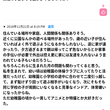
0
2018年11月21日 at 8:19 PM
返信
住んでいる場所や家庭、人間関係も関係ありそう。
近くに公園なんかの遊べる場所があったり、歳の近い子が住ん
でいればよく外で遊ぶようになるかもしれないし、逆に家が遠
かったり、夕方過ぎるまで親は帰ってこず危ないからとか家事
の手伝いが必要で外出は控え更に家には友達を入れないよう言
われている子もいるだろうし。
もちろんこれらに生まれた月の問題も関わってくると思う。
私冬生まれで、幼い頃は幼稚園の体操クラブに入ってたりと活
発だったけど、幼稚園と小学校の途中に合わせて二度引っ越し
て、まず駈けずり回って遊ぶ相手がいなくなり、次にそもそも
同じ学校の子が周囲にいなくなると見事なインドア、体育嫌い
になったからね。
ただ幼稚園の頃から一貫してアニメとか特撮とか大好きだっ
た。