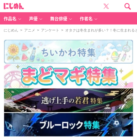
に
じ
め
ん
作品名
声優
舞台俳優
作者名
にじめん
>
アニメ
>
アンケート
> オタクは冬生まれが多い？！冬に生まれる