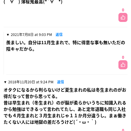
(￣∀￣) 薄桜鬼最高(*´∀｀*)
0
2021年7月8日 at 9:03 PM
返信
羨ましい。自分は11月生まれで、特に得意な事も無いただの
陰キャだから。
0
2018年11月20日 at 9:24 PM
返信
オタクになるから判らないけど夏生まれの私は冬生まれのがお
得だなって昔から思ってる。
昔は早生まれ（冬生まれ）のが脳が柔らかいうちに知識入れる
から勉強はできるって言われてたし、あと定年退職も同じ入社
でも４月生まれと３月生まれじゃ１１か月分違うし。まぁ働き
たくない人には地獄の差だろうけど(´・ω・｀)
0