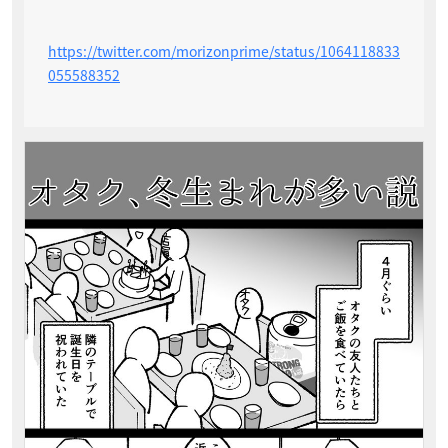
https://twitter.com/morizonprime/status/1064118833
055588352