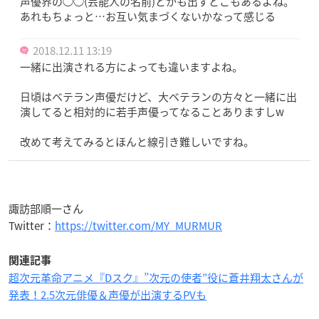
声優界の◯◯(芸能人の名前)とかも出すとこもあるよね。
あれもちょっと…お互い気まづくないかなって感じる
2018.12.11 13:19
一緒に出演される方によっても違いますよね。
日頃はベテラン声優だけど、大ベテランの方々と一緒に出
演してると相対的に若手声優ってなることありますしw
改めて考えてみるとほんと線引き難しいですね。
諏訪部順一さん
Twitter：
https://twitter.com/MY_MURMUR
関連記事
超次元革命アニメ『Dスク』”次元の使者”役に蒼井翔太さんが
発表！2.5次元俳優＆声優が出演するPVも