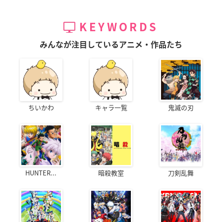
KEYWORDS
みんなが注目しているアニメ・作品たち
ちいかわ
キャラ一覧
鬼滅の刃
HUNTER...
暗殺教室
刀剣乱舞