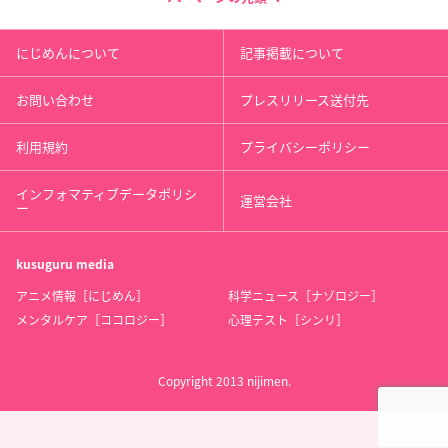
にじめんについて
記事掲載について
お問い合わせ
プレスリリース送付先
利用規約
プライバシーポリシー
インフォマティブデータポリシ
運営会社
ー
kusuguru
media
アニメ情報［にじめん］
科学ニュース［ナゾロジー］
メンタルケア［ココロジー］
心理テスト［シンリ］
Copyright 2013 nijimen.