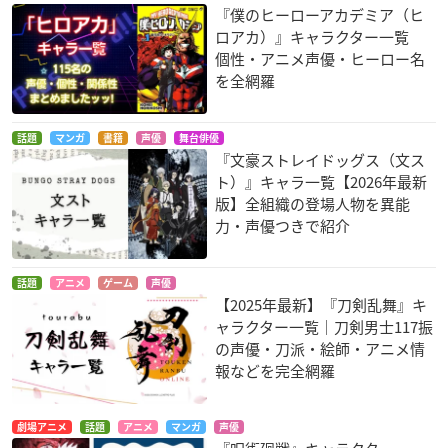
『僕のヒーローアカデミア（ヒ
ロアカ）』キャラクター一覧
個性・アニメ声優・ヒーロー名
を全網羅
話題
マンガ
書籍
声優
舞台俳優
『文豪ストレイドッグス（文ス
ト）』キャラ一覧【2026年最新
版】全組織の登場人物を異能
力・声優つきで紹介
話題
アニメ
ゲーム
声優
【2025年最新】『刀剣乱舞』キ
ャラクター一覧｜刀剣男士117振
の声優・刀派・絵師・アニメ情
報などを完全網羅
劇場アニメ
話題
アニメ
マンガ
声優