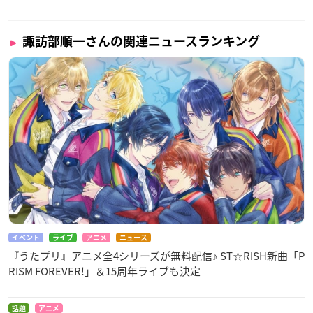
諏訪部順一さんの関連ニュースランキング
イベント
ライブ
アニメ
ニュース
『うたプリ』アニメ全4シリーズが無料配信♪ ST☆RISH新曲「P
RISM FOREVER!」＆15周年ライブも決定
話題
アニメ