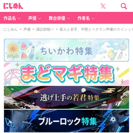
に
じ
め
ん
作品名
声優
舞台俳優
作者名
にじめん
>
声優
>
諏訪部順一
> 新人と若手、中堅とベテラン声優のラインっ