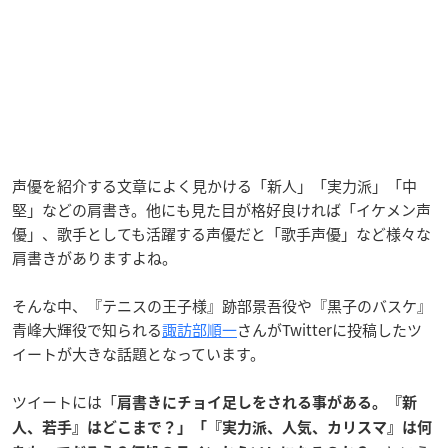
声優を紹介する文章によく見かける「新人」「実力派」「中
堅」などの肩書き。他にも見た目が格好良ければ「イケメン声
優」、歌手としても活躍する声優だと「歌手声優」など様々な
肩書きがありますよね。
そんな中、『テニスの王子様』跡部景吾役や『黒子のバスケ』
青峰大輝役で知られる
諏訪部順一
さんがTwitterに投稿したツ
イートが大きな話題となっています。
ツイートには「
肩書きにチョイ足しをされる事がある。『新
人、若手』はどこまで？」「『実力派、人気、カリスマ』は何