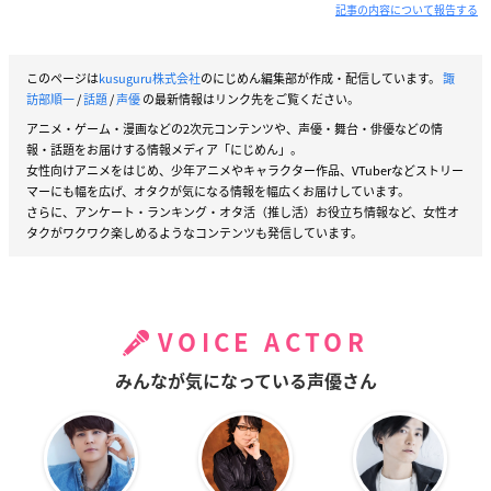
記事の内容について報告する
このページは
kusuguru株式会社
のにじめん編集部が作成・配信しています。
諏
訪部順一
/
話題
/
声優
の最新情報はリンク先をご覧ください。
アニメ・ゲーム・漫画などの2次元コンテンツや、声優・舞台・俳優などの情
報・話題をお届けする情報メディア「にじめん」。
女性向けアニメをはじめ、少年アニメやキャラクター作品、VTuberなどストリー
マーにも幅を広げ、オタクが気になる情報を幅広くお届けしています。
さらに、アンケート・ランキング・オタ活（推し活）お役立ち情報など、女性オ
タクがワクワク楽しめるようなコンテンツも発信しています。
VOICE ACTOR
みんなが気になっている声優さん