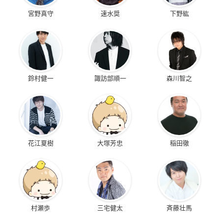
宮野真守
速水奨
下野紘
鈴村健一
諏訪部順一
森川智之
花江夏樹
大塚芳忠
稲田徹
村瀬歩
三宅健太
斉藤壮馬