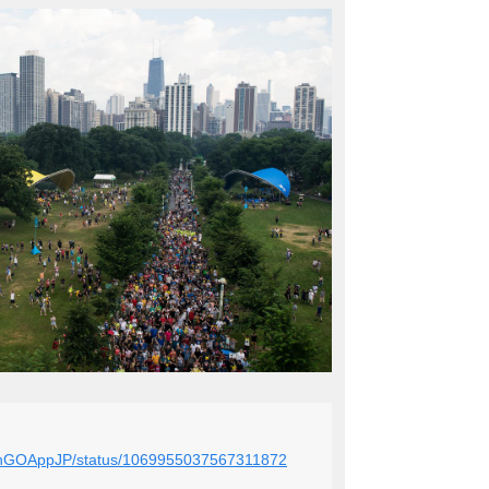
monGOAppJP/status/1069955037567311872