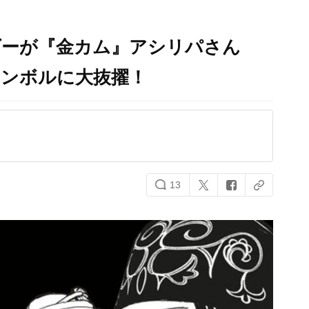
ダーが『金カム』アシリパさん
シンボルに大抜擢！
13