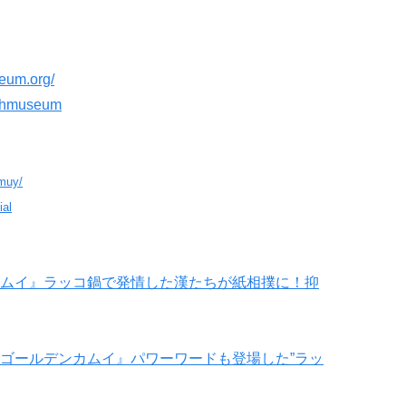
seum.org/
tishmuseum
amuy/
ial
ムイ』ラッコ鍋で発情した漢たちが紙相撲に！抑
ゴールデンカムイ』パワーワードも登場した”ラッ