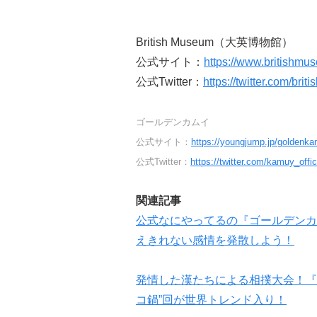
British Museum（大英博物館）
公式サイト：
https://www.britishmu
公式Twitter：
https://twitter.com/bri
ゴールデンカムイ
公式サイト：
https://youngjump.jp/goldenk
公式Twitter：
https://twitter.com/kamuy_offic
関連記事
公式なにやってるの『ゴールデンカ
えきれない感情を発散しよう！
発情した漢たちによる相撲大会！『
コ鍋”回が世界トレンド入り！