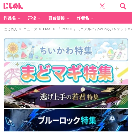
に
じ
め
ん
作品名
声優
舞台俳優
作者名
にじめん
>
ニュース
>
Free!
> ​『Free!DF​』ミニアルバムVol.2のジ