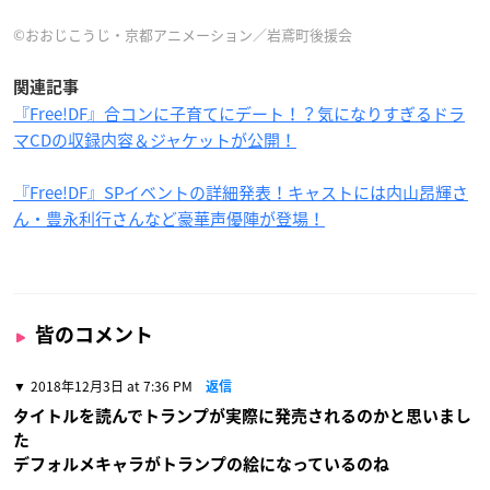
©おおじこうじ・京都アニメーション／岩鳶町後援会
関連記事
『Free!DF』合コンに子育てにデート！？気になりすぎるドラ
マCDの収録内容＆ジャケットが公開！
『Free!DF』SPイベントの詳細発表！キャストには内山昂輝さ
ん・豊永利行さんなど豪華声優陣が登場！
皆のコメント
2018年12月3日 at 7:36 PM
返信
タイトルを読んでトランプが実際に発売されるのかと思いまし
た
デフォルメキャラがトランプの絵になっているのね