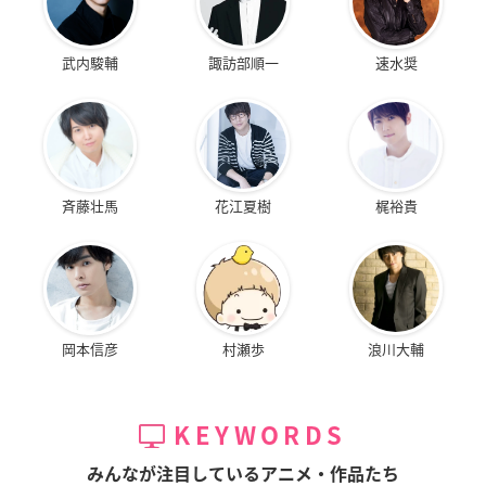
武内駿輔
諏訪部順一
速水奨
斉藤壮馬
花江夏樹
梶裕貴
岡本信彦
村瀬歩
浪川大輔
KEYWORDS
みんなが注目しているアニメ・作品たち