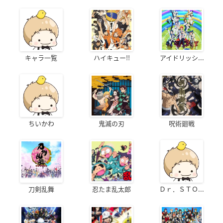
キャラ一覧
ハイキュー!!
アイドリッシ...
ちいかわ
鬼滅の刃
呪術廻戦
刀剣乱舞
忍たま乱太郎
Ｄｒ．ＳＴＯ...