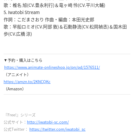
歌：椎名 旭(CV.豊永利行)＆竜ヶ崎 怜(CV.平川大輔)
5. Iwatobi Stream
作詞：こだまさおり 作曲・編曲：本田光史郎
歌：早船ロミオ(CV.阿部 敦)＆石動静流(CV.松岡禎丞)＆国木田
歩(CV.広橋 涼)
▼予約・購入はこちら
https://www.animate-onlineshop.jp/pn/pd/1576511/
（アニメイト）
https://amzn.to/2KNCQKc
（Amazon）
『Free!』シリーズ
公式サイト：
http://iwatobi-sc.com/
公式Twitter：
https://twitter.com/iwatobi_sc