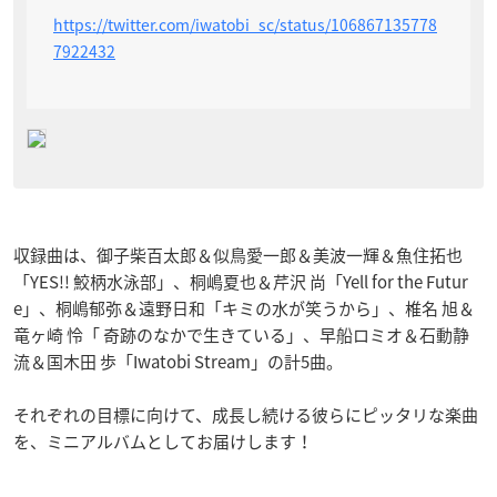
https://twitter.com/iwatobi_sc/status/106867135778
7922432
収録曲は、御子柴百太郎＆似鳥愛一郎＆美波一輝＆魚住拓也
「YES!! 鮫柄水泳部」、桐嶋夏也＆芹沢 尚「Yell for the Futur
e」、桐嶋郁弥＆遠野日和「キミの水が笑うから」、椎名 旭＆
竜ヶ崎 怜「 奇跡のなかで生きている」、早船ロミオ＆石動静
流＆国木田 歩「Iwatobi Stream」の計5曲。
それぞれの目標に向けて、成長し続ける彼らにピッタリな楽曲
を、ミニアルバムとしてお届けします！