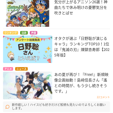
気分が上がるアニソン26選！神
曲たちで休み明けの憂鬱気分を
吹きとばせ
ランキング
話題
声優
オタクが選ぶ「日野聡が演じる
キャラ」ランキングTOP10！1位
は『鬼滅の刃』煉󠄁獄杏寿郎【202
5年版】
アニメ
ニュース
あの夏が再び！『Free!』新規映
像企画始動！島﨑信長さん「遙
との時間が、もう少し続きそう
です。」
22コメント
新作嬉しい！ハイスピも好きだけど鮫柄も見たいのでよろしくお願い
します。