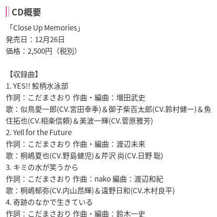
CD概要
「Close Up Memories」
発売日：12月26日
価格：2,500円（税別）
【収録曲】
1. YES!! 鮫柄水泳部
作詞：こだまさおり 作曲・編曲：増田武史
歌：似鳥愛一郎(CV.宮田幸季)＆御子柴百太郎(CV.鈴村健一)＆魚
住拓也(CV.相楽信頼)＆美波一輝(CV.菅原雅芳)
2. Yell for the Future
作詞：こだまさおり 作曲・編曲：渡辺未来
歌：桐嶋夏也(CV.野島健児)＆芹沢 尚(CV.日野 聡)
3. キミの水が笑うから
作詞：こだまさおり 作曲：nako 編曲：渡辺和紀
歌：桐嶋郁弥(CV.内山昂輝)＆遠野日和(CV.木村良平)
4. 奇跡のなかで生きている
作詞：こだまさおり 作曲・編曲：鈴木一史