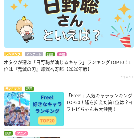
ランキング
アンケート
話題
声優
オタクが選ぶ「日野聡が演じるキャラ」ランキングTOP10！1
位は『鬼滅の刃』煉󠄁獄杏寿郎【2026年版】
2コメント
ランキング
話題
「Free!」人気キャラランキング
TOP20！遙を抑えた第1位は？イ
ワトビちゃんも大健闘！
話題
アニメ