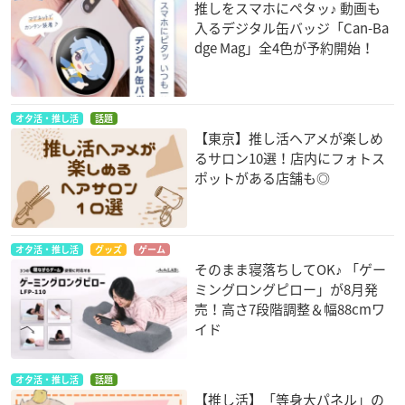
推しをスマホにペタッ♪ 動画も
入るデジタル缶バッジ「Can-Ba
dge Mag」全4色が予約開始！
オタ活・推し活
話題
【東京】推し活ヘアメが楽しめ
るサロン10選！店内にフォトス
ポットがある店舗も◎
オタ活・推し活
グッズ
ゲーム
そのまま寝落ちしてOK♪ 「ゲー
ミングロングピロー」が8月発
売！高さ7段階調整＆幅88cmワ
イド
オタ活・推し活
話題
【推し活】「等身大パネル」の