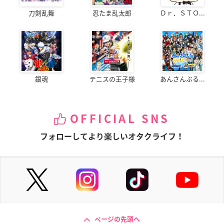
刀剣乱舞
忍たま乱太郎
Ｄｒ．ＳＴＯ...
銀魂
テニスの王子様
あんさんぶる...
OFFICIAL SNS
フォローしてより楽しいオタクライフ！
ページの先頭へ