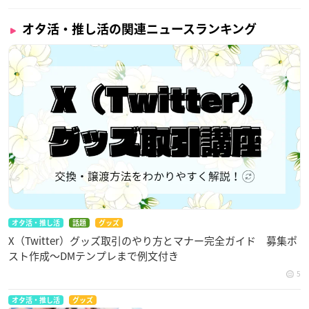
オタ活・推し活の関連ニュースランキング
オタ活・推し活
話題
グッズ
X（Twitter）グッズ取引のやり方とマナー完全ガイド 募集ポ
スト作成〜DMテンプレまで例文付き
5
オタ活・推し活
グッズ