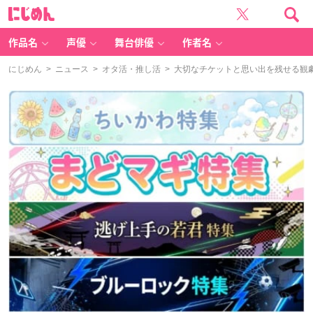
に
じ
め
ん
作品名
声優
舞台俳優
作者名
にじめん
>
ニュース
>
オタ活・推し活
> 大切なチケットと思い出を残せる観