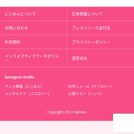
にじめんについて
記事掲載について
お問い合わせ
プレスリリース送付先
利用規約
プライバシーポリシー
インフォマティブデータポリシ
運営会社
ー
kusuguru
media
アニメ情報［にじめん］
科学ニュース［ナゾロジー］
メンタルケア［ココロジー］
心理テスト［シンリ］
Copyright 2013 nijimen.