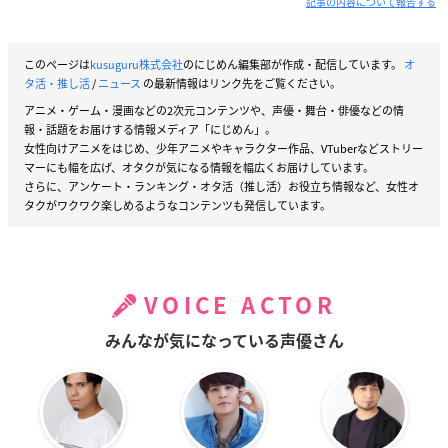
記事の内容について報告する
このページは
kusuguru株式会社
のにじめん編集部が作成・配信しています。
オ
タ活・推し活
/
ニュース
の最新情報はリンク先をご覧ください。
アニメ・ゲーム・漫画などの2次元コンテンツや、声優・舞台・俳優などの情
報・話題をお届けする情報メディア「にじめん」。
女性向けアニメをはじめ、少年アニメやキャラクター作品、VTuberなどストリー
マーにも幅を広げ、オタクが気になる情報を幅広くお届けしています。
さらに、アンケート・ランキング・オタ活（推し活）お役立ち情報など、女性オ
タクがワクワク楽しめるようなコンテンツも発信しています。
VOICE ACTOR
みんなが気になっている声優さん