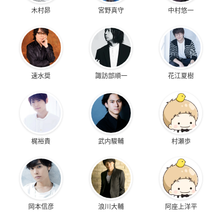
木村昴
宮野真守
中村悠一
速水奨
諏訪部順一
花江夏樹
梶裕貴
武内駿輔
村瀬歩
岡本信彦
浪川大輔
阿座上洋平