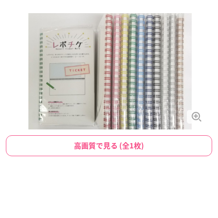
高画質で見る (全1枚)