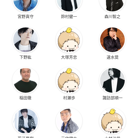
宮野真守
鈴村健一
森川智之
下野紘
大塚芳忠
速水奨
稲田徹
村瀬歩
諏訪部順一