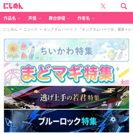
に
じ
め
ん
作品名
声優
舞台俳優
作者名
にじめん
>
ニュース
>
キングダム ハーツ
> 『キングダムハーツⅢ』最新トレ