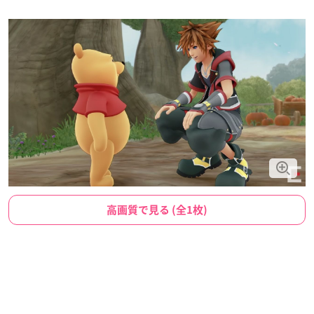
高画質で見る (全1枚)