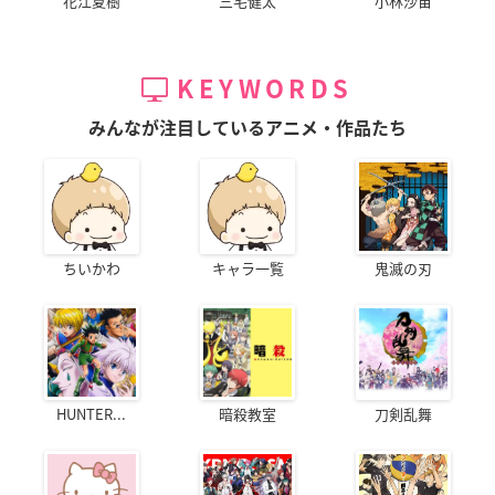
花江夏樹
三宅健太
小林沙苗
KEYWORDS
みんなが注目しているアニメ・作品たち
ちいかわ
キャラ一覧
鬼滅の刃
HUNTER...
暗殺教室
刀剣乱舞