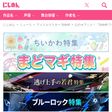
に
じ
め
ん
作品名
声優
舞台俳優
作者名
にじめん
>
ニュース
>
アイドルマスター SideM
> 心のオアシス！『SideM ワ