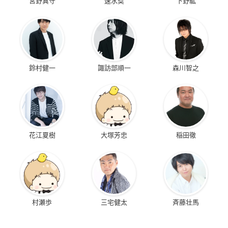
宮野真守
速水奨
下野紘
鈴村健一
諏訪部順一
森川智之
花江夏樹
大塚芳忠
稲田徹
村瀬歩
三宅健太
斉藤壮馬