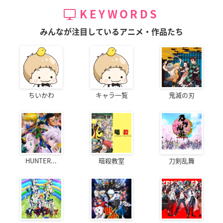
KEYWORDS
みんなが注目しているアニメ・作品たち
ちいかわ
キャラ一覧
鬼滅の刃
HUNTER...
暗殺教室
刀剣乱舞