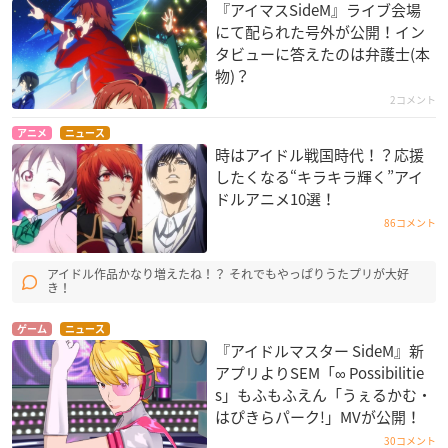
『アイマスSideM』ライブ会場
にて配られた号外が公開！イン
タビューに答えたのは弁護士(本
物)？
2コメント
アニメ
ニュース
時はアイドル戦国時代！？応援
したくなる“キラキラ輝く”アイ
ドルアニメ10選！
86コメント
アイドル作品かなり増えたね！？ それでもやっぱりうたプリが大好
き！
ゲーム
ニュース
『アイドルマスター SideM』新
アプリよりSEM「∞ Possibilitie
s」もふもふえん「うぇるかむ・
はぴきらパーク!」MVが公開！
30コメント