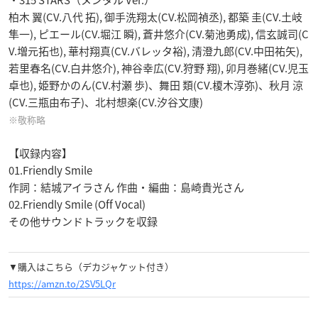
・315 STARS（メンタル Ver.）
柏木 翼(CV.八代 拓), 御手洗翔太(CV.松岡禎丞), 都築 圭(CV.土岐
隼一), ピエール(CV.堀江 瞬), 蒼井悠介(CV.菊池勇成), 信玄誠司(C
V.増元拓也), 華村翔真(CV.バレッタ裕), 清澄九郎(CV.中田祐矢),
若里春名(CV.白井悠介), 神谷幸広(CV.狩野 翔), 卯月巻緒(CV.児玉
卓也), 姫野かのん(CV.村瀬 歩)、舞田 類(CV.榎木淳弥)、秋月 涼
(CV.三瓶由布子)、北村想楽(CV.汐谷文康)
※敬称略
【収録内容】
01.Friendly Smile
作詞：結城アイラさん 作曲・編曲：島崎貴光さん
02.Friendly Smile (Off Vocal)
その他サウンドトラックを収録
▼購入はこちら（デカジャケット付き）
https://amzn.to/2SV5LQr