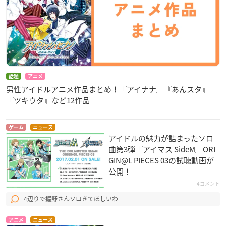
話題
アニメ
男性アイドルアニメ作品まとめ！『アイナナ』『あんスタ』
『ツキウタ』など12作品
ゲーム
ニュース
アイドルの魅力が詰まったソロ
曲第3弾『アイマス SideM』ORI
GIN@L PIECES 03の試聴動画が
公開！
4コメント
4辺りで握野さんソロきてほしいわ
アニメ
ニュース