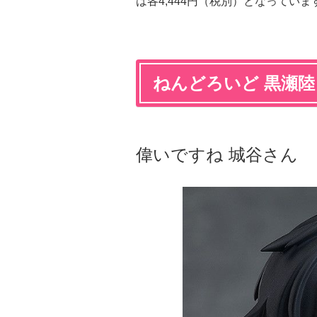
は各4,444円（税別）となっていま
ねんどろいど 黒瀬陸
偉いですね 城谷さん