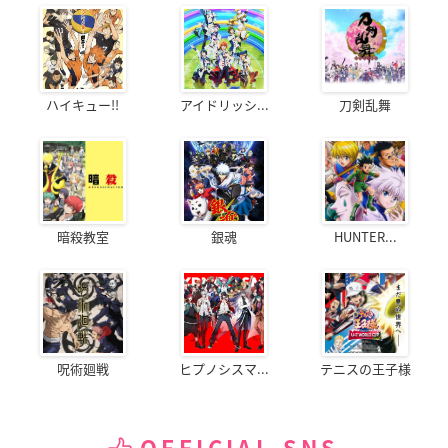
ハイキュー!!
アイドリッシ...
刀剣乱舞
暗殺教室
銀魂
HUNTER...
呪術廻戦
ヒプノシスマ...
テニスの王子様