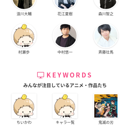
浪川大輔
花江夏樹
森川智之
村瀬歩
中村悠一
斉藤壮馬
KEYWORDS
みんなが注目しているアニメ・作品たち
ちいかわ
キャラ一覧
鬼滅の刃