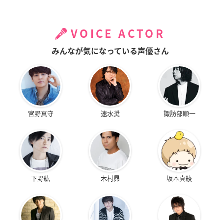
VOICE ACTOR
みんなが気になっている声優さん
宮野真守
速水奨
諏訪部順一
下野紘
木村昴
坂本真綾