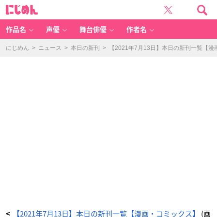
と
に
な
じ
り
め
の
ん
保
護
作品名
声優
舞台俳優
作者名
者
ち
ゃ
ん
にじめん
>
ニュース
>
本日の新刊
>
【2021年7月13日】本日の新刊一覧【
(3)
-
ア
ニ
メ
情
報
サ
イ
ト
に
じ
め
ん
【2021年7月13日】本日の新刊一覧【漫画・コミックス】
(画
<