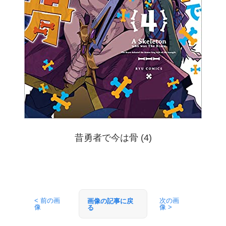
昔勇者で今は骨 (4)
< 前の画
次の画
画像の記事に戻
像
像 >
る