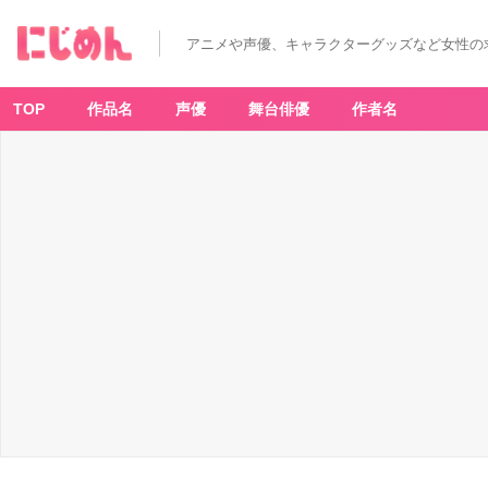
昔
勇
者
アニメや声優、キャラクターグッズなど女性の
で
今
は
骨
(4)
TOP
作品名
声優
舞台俳優
作者名
-
ア
ニ
メ
情
報
サ
イ
ト
に
じ
め
ん