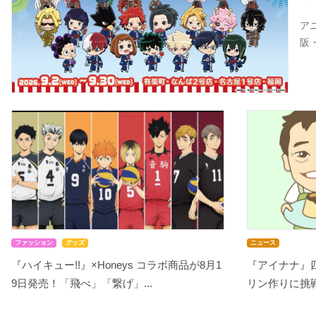
ア
阪
ファッション
グッズ
ニュース
『ハイキュー!!』×Honeys コラボ商品が8月1
『アイナナ』
9日発売！「飛べ」「繋げ」...
リン作りに挑戦