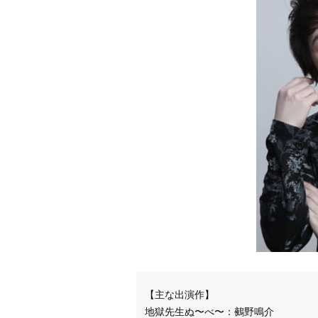
【主な出演作】
地獄先生ぬ〜べ〜：鵺野鳴介