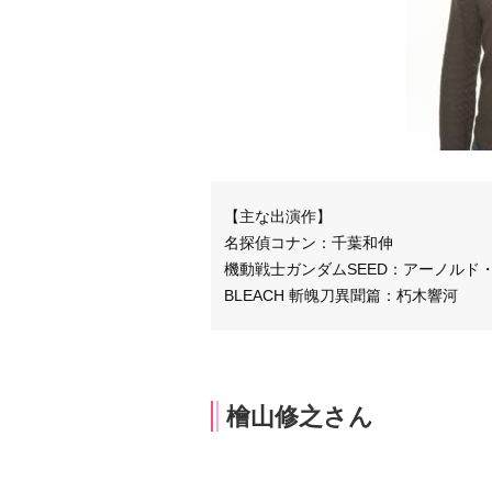
【主な出演作】
名探偵コナン：千葉和伸
機動戦士ガンダムSEED：アーノルド
BLEACH 斬魄刀異聞篇：朽木響河
檜山修之さん