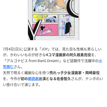
7月4日(日)に公演する「JOY」では、見た目も性格も男らしい
が、かわいいものが好きな
を、
4コマ漫画家の阿久根勇亮役
「アルゴナビス from BanG Dream!」など話題作で活躍中の
小
さん。
笠原仁
天然で明るく繊細な心を持つ
売れっ子少女漫画家・岡崎豪役
を、今作が
さんが、テンポのい
初の
朗読劇
出演となる佐香智久
い掛け合いで演じます。