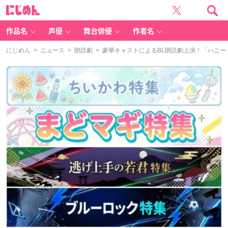
に
じ
め
ん
作品名
声優
舞台俳優
作者名
にじめん
>
ニュース
>
朗読劇
> 豪華キャストによるBL朗読劇上演！「ハニーミルク