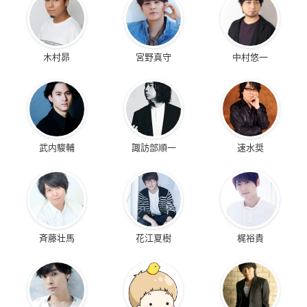
Amazonで購入
アニメイトで購入
木村昴
宮野真守
中村悠一
「JOY」
切なくて可愛い男子の恋に定評のある絵津鼓氏による初のハニ
ーミルク作品で、続編の「JOY Second」と併せて今なお絶大
な人気を誇る漫画家×漫画家のBLである。
武内駿輔
諏訪部順一
速水奨
物語は、少女漫画家の岡崎豪（おかざきごう）が、同じく漫画
家で豪のアシスタントをつとめる阿久根勇亮（あくねゆうす
け）に自分のBL作品を描くにあたり擬似恋愛を持ちかけるとこ
ろから始まる！
阿久根には響（ひびき）というセフレの存在もあり、豪にとっ
斉藤壮馬
花江夏樹
梶裕貴
ては未知の世界。
互いの恋愛観、仕事観も絡み合いながら、二人の関係は最高に
エモく深まってゆくが……！？