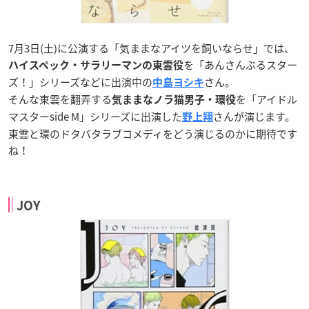
7月3日(土)に公演する「気ままなアイツを飼いならせ」では、
を「あんさんぶるスター
ハイスペック・サラリーマンの東雲役
ズ！」シリーズなどに出演中の
さん。
中島ヨシキ
そんな東雲を翻弄する
を「アイドル
気ままなノラ猫男子・環役
マスターside M」シリーズに出演した
さんが演じます。
野上翔
東雲と環のドタバタラブコメディをどう演じるのかに期待です
ね！
JOY