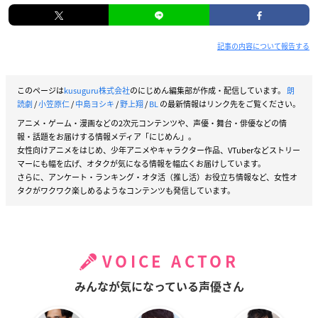
記事の内容について報告する
気ままなアイツを飼いならせ (Honey Milk Comic
s)
このページは
kusuguru株式会社
のにじめん編集部が作成・配信しています。
朗
読劇
/
小笠原仁
/
中島ヨシキ
/
野上翔
/
BL
の最新情報はリンク先をご覧ください。
価格：715円(税込)
アニメ・ゲーム・漫画などの2次元コンテンツや、声優・舞台・俳優などの情
報・話題をお届けする情報メディア「にじめん」。
発売日：2017年09月
女性向けアニメをはじめ、少年アニメやキャラクター作品、VTuberなどストリー
マーにも幅を広げ、オタクが気になる情報を幅広くお届けしています。
さらに、アンケート・ランキング・オタ活（推し活）お役立ち情報など、女性オ
タクがワクワク楽しめるようなコンテンツも発信しています。
VOICE ACTOR
みんなが気になっている声優さん