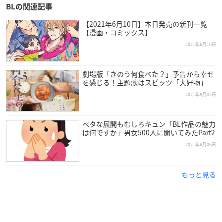
BLの関連記事
【会場】
【2021年6月10日】本日発売の新刊一覧
Mixalive TOKYO 地下2階 Hall Mixa
【漫画・コミックス】
2021年6月10日
【チケット】
両作品券種・価格共通
劇場版「きのう何食べた？」予告から幸せ
◆チケット料金：
を感じる！主題歌はスピッツ「大好物」
・観劇チケット(特典付き)・・7,500円(税込)
2021年8月05日
・配信チケット(特典付き)・・5,000円(税込)
・配信チケット(一般)・・3,500円(税込)
※配信チケットには全て終演後1週間のアーカイブ配信が付き
ベタな展開もむしろキュン「BL作品の魅力
は何ですか」男女500人に聞いてみたPart2
ます
2021年6月06日
◆チケット発売日：2021年6月5日(土)10:00～
『気ままなアイツを飼いならせ』チケット購入ページ
もっと見る
観劇チケット：
昼公演
／
夜公演
配信チケット(特典付き、一般)：
昼公演
／
夜公演
『JOY』チケット購入ページ
観劇チケット：
昼公演
／
夜公演