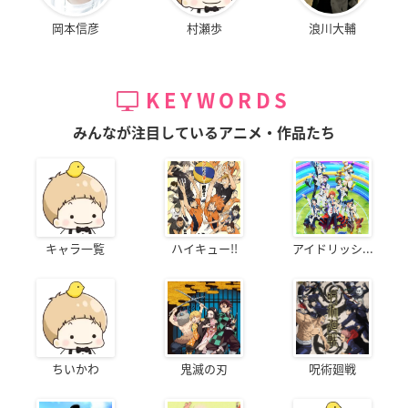
岡本信彦
村瀬歩
浪川大輔
価格：748円(税込)
KEYWORDS
発売日：2018年01月
みんなが注目しているアニメ・作品たち
キャラ一覧
ハイキュー!!
アイドリッシ...
ちいかわ
鬼滅の刃
呪術廻戦
Amazonで購入
アニメイトで購入