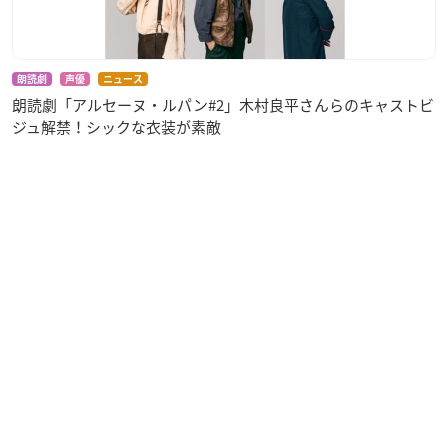
今後の販売情報は公式アカウントより発信いたします。
朗読劇
声優
ニュース
作品紹介
朗読劇「アルセーヌ・ルパン#2」木村良平さんらのキャストビ
ジュ解禁！シックな衣装が素敵
「気ままなアイツを飼いならせ」
ハニーミルク創刊号から連載開始したぴい先生の人気作！
5周年記念として、ファンの皆様のアツい声にお応えし、続編
「愛しのアイツを飼いならせ」をスタートし、ただいま好評連
載中‼︎
ハイスペックなサラリーマン・東雲「しののめ」が一目惚れし
た、超絶好みの美人・環「たまき」は実は男だった！
家もなくウリをしていると知り、自分のマンションに居候させ
るが、何を考えているのかわからない環に、天邪鬼で意地っ張
りな東雲は振り回されっぱなし！
実はドMな俺様・残念イケメン × 過去に傷もつビッチなノラネ
コ男子の純愛ラブコメ♡︎