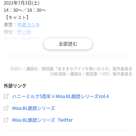
2021年7月3日(土)
14：30～／18：30～
【キャスト】
東雲：
中島ヨシキ
環役：
野上翔
丹呉役：外崎友亮
朗読劇『JOY』
ⓒぴい・講談社／朗読劇『気ままなアイツを飼いならせ』製作委員会
【公演日程】
ⓒ絵津鼓・講談社／朗読劇『JOY』製作委員会
2021年7月4日(日)
外部リンク
14：30～／18：30～
ハニーミルク5周年×Mixa BL朗読シリーズVol.4
【キャスト】
Mixa BL朗読シリーズ
阿久根勇亮役：
小笠原仁
岡崎豪役：佐香智久
Mixa BL朗読シリーズ Twitter
桝山響役：濱健人
智文役：逢沢ゆりか