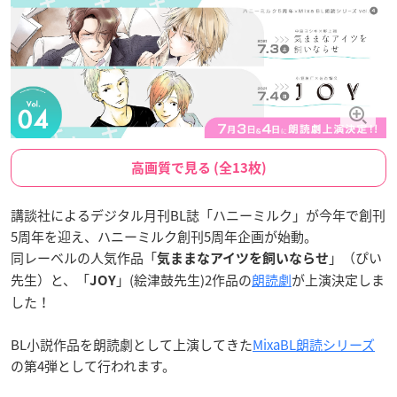
高画質で見る (全13枚)
講談社によるデジタル月刊BL誌「ハニーミルク」が今年で創刊
5周年を迎え、ハニーミルク創刊5周年企画が始動。
同レーベルの人気作品「
」（ぴい
気ままなアイツを飼いならせ
先生）と、「
」(絵津鼓先生)2作品の
朗読劇
が上演決定しま
JOY
した！
BL小説作品を朗読劇として上演してきた
MixaBL朗読シリーズ
の第4弾として行われます。