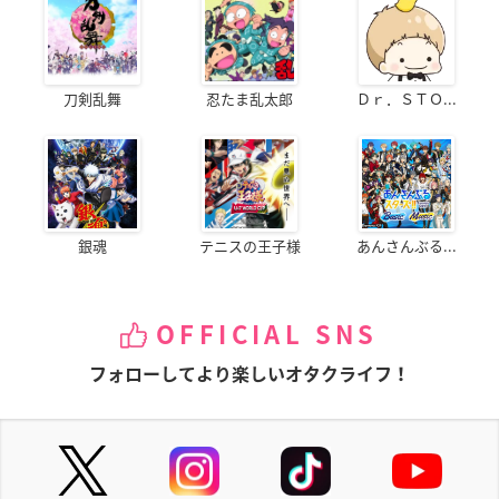
刀剣乱舞
忍たま乱太郎
Ｄｒ．ＳＴＯ...
銀魂
テニスの王子様
あんさんぶる...
OFFICIAL SNS
フォローしてより楽しいオタクライフ！