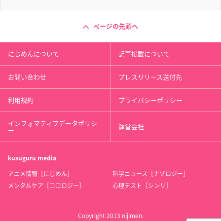
ページの先頭へ
にじめんについて
記事掲載について
お問い合わせ
プレスリリース送付先
利用規約
プライバシーポリシー
インフォマティブデータポリシ
運営会社
ー
kusuguru
media
アニメ情報［にじめん］
科学ニュース［ナゾロジー］
メンタルケア［ココロジー］
心理テスト［シンリ］
Copyright 2013 nijimen.