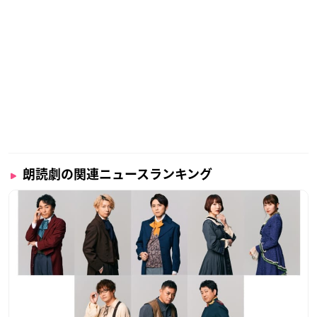
配信チケット(特典付き、一般)：
昼公演
／
夜公演
※情勢により有観客での上演は中止となる可能性がございま
す。
【特典について】
「気ままなアイツを飼いならせ」の観劇チケット&配信チケッ
ト(特典付き)には、ぴい先生描きおろしイラストを使用したオ
リジナルアクリルスタンド
「JOY」の観劇チケット＆配信チケット（特典付き）には絵津
鼓先生描きおろしイラストを使用したオリジナルアクリルスタ
朗読劇の関連ニュースランキング
ンドが付いてきます。
【グッズ販売】
缶バッジやアクリルスタンド、複製原画セットなど原作イラス
トを使用したオリジナルグッズも販売予定！！
※GraffArt shop with A3MARKET ONLINEでお取り扱いいたし
ます。
会場販売はございません。