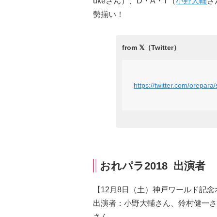
ukeさん）、D・A・T（
小野大輔
さ
勢揃い！
https://twitter.com/orepa
おれパラ2018 出演者
【12月8日（土）神戸ワールド記念
出演者：小野大輔さん、鈴村健一さ
さん