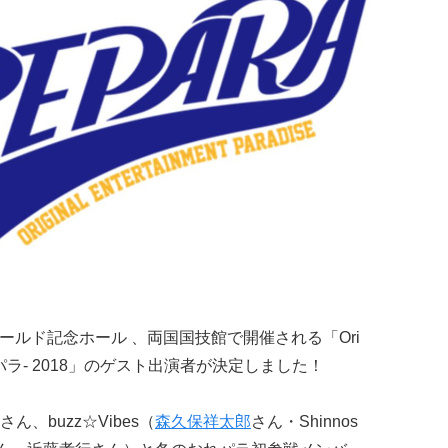
ワールド記念ホール 、両国国技館で開催される「Ori
dise -おれパラ- 2018」のゲスト出演者が決定しました！
さん、buzz☆Vibes（
森久保祥太郎
さん・Shinnos