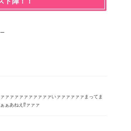
スト陣！！
ー
ァァァァァァァァァァァいァァァァァァまってま
ぁぁあねえ⁉︎ァァァ