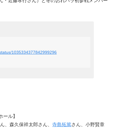
ん・近藤孝行さん）と冬のおれパラ初参戦メンバー
ra/status/1035334377842999296
ホール】
ん、森久保祥太郎さん、
寺島拓篤
さん、小野賢章