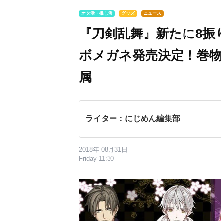
オタ活・推し活
グッズ
ニュース
『刀剣乱舞』新たに8振
ボメガネ発売決定！巻
属
ライター：にじめん編集部
2018年 08月31日
Friday 11:30